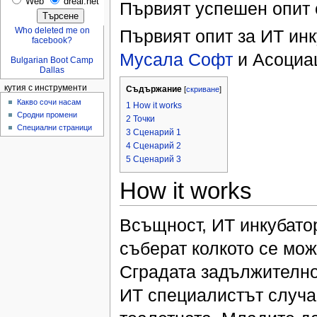
Web
dreal.net
Първият успешен опит 
Who deleted me on
Първият опит за ИТ ин
facebook?
Мусала Софт
и Асоциац
Bulgarian Boot Camp
Dallas
кутия с инструменти
Съдържание
[
скриване
]
Какво сочи насам
1 How it works
Сродни промени
2 Точки
Специални страници
3 Сценарий 1
4 Сценарий 2
5 Сценарий 3
How it works
Всъщност, ИТ инкубатор
съберат колкото се мо
Сградата задължително
ИТ специалистът случа