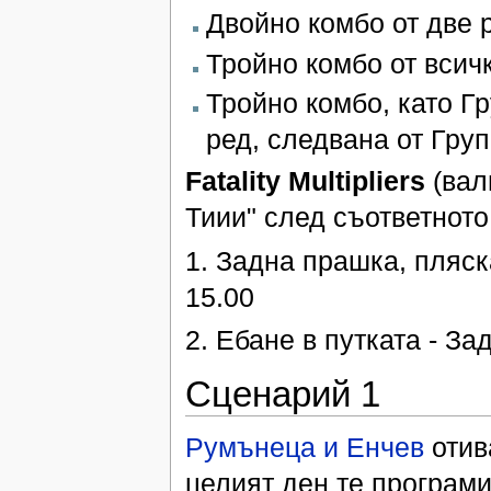
Двойно комбо от две р
Тройно комбо от всичк
Тройно комбо, като Гр
ред, следвана от Група
Fatality Multipliers
(вал
Тиии" след съответното
1. Задна прашка, пляск
15.00
2. Ебане в путката - Зад
Сценарий 1
Румънеца и Енчев
отив
целият ден те програм