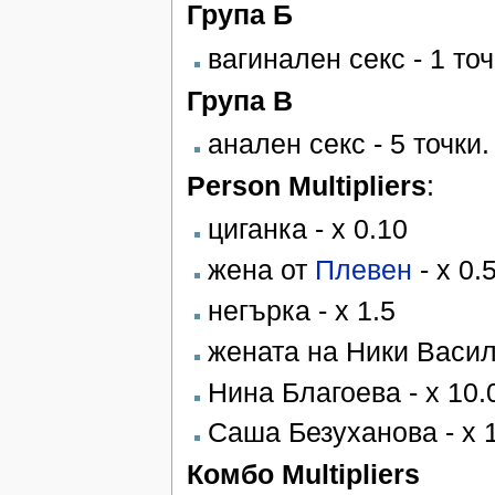
Група Б
вагинален секс - 1 то
Група В
анален секс - 5 точки.
Person Multipliers
:
циганка - х 0.10
жена от
Плевен
- х 0.
негърка - х 1.5
жената на Ники Василе
Нина Благоева - x 10.
Саша Безуханова - х 
Комбо Multipliers