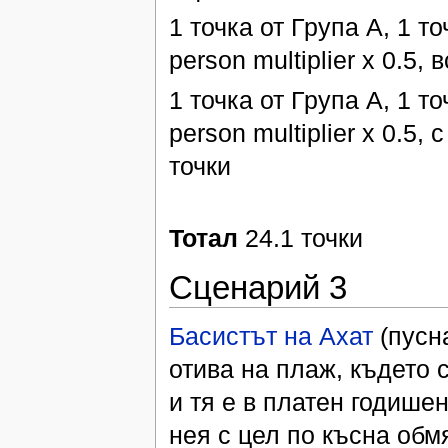
1 точка от Група А, 1 точ
person multiplier х 0.5, 
1 точка от Група А, 1 точ
person multiplier х 0.5, с
точки
Тотал
24.1 точки
Сценарий 3
Басистът на Ахат
(пусна
отива на плаж, където 
и тя е в платен годишен
нея с цел по късна обм