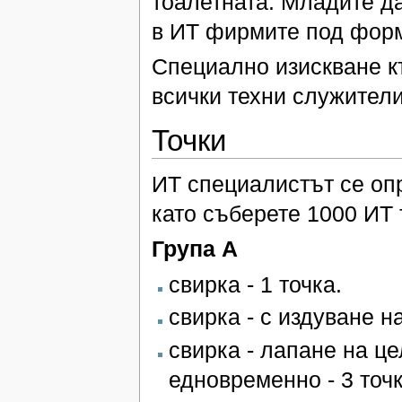
тоалетната. Младите д
в ИТ фирмите под форм
Специално изискване к
всички техни служител
Точки
ИТ специалистът се опр
като съберете 1000 ИТ 
Група А
свирка - 1 точка.
свирка - с издуване на
свирка - лапане на це
едновременно - 3 точк