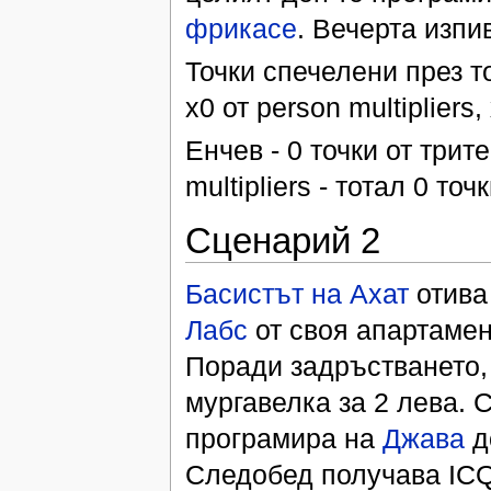
фрикасе
. Вечерта изпи
Точки спечелени през то
х0 от person multipliers,
Енчев - 0 точки от трите
multipliers - тотал 0 точк
Сценарий 2
Басистът на Ахат
отива
Лабс
от своя апартамен
Поради задръстването,
мургавелка за 2 лева. 
програмира на
Джава
д
Следобед получава ICQ