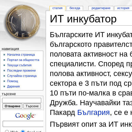
статия
беседа
редактиране
история
ИТ инкубатор
Българските ИТ инкубат
българското правителс
навигация
половата активност на 
Начална страница
Портал за общността
специалисти. Според п
Текущи събития
Последни промени
полова активност, секс
Случайна страница
сектора е 3 пъти под с
Помощ
Дарения
10 пъти по-малка в сра
търсене
Дружба. Научавайки та
Пакард
България
, се е
Първият опит за ИТ ин