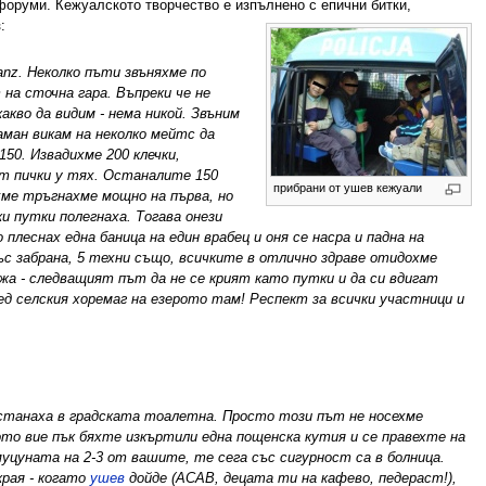
 форуми. Кежуалското творчество е изпълнено с епични битки,
:
anz. Неколко пъти звъняхме по
 на сточна гара. Въпреки че не
кво да видим - нема никой. Звъним
аман викам на неколко мейтс да
150. Извадихме 200 клечки,
ят пички у тях. Останалите 150
прибрани от ушев кежуали
хме тръгнахме мощно на първа, но
ки путки полегнаха. Тогава онези
плеснах една баница на един врабец и оня се насра и падна на
с забрана, 5 техни също, всичките в отлично здраве отидохме
жа - следващият път да не се крият като путки и да си вдигат
 селския хоремаг на езерото там! Респект за всички участници и
останаха в градската тоалетна. Просто този път не носехме
щото вие пък бяхте изкъртили една пощенска кутия и се правехте на
уцуната на 2-3 от вашите, те сега със сигурност са в болница.
края - когато
ушев
дойде (ACAB, децата ти на кафево, педераст!),