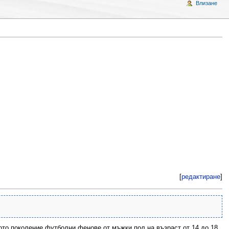
Влизане
[
редактиране
]
ото поколение футболни фенове от мъжки пол на възраст от 14 до 18