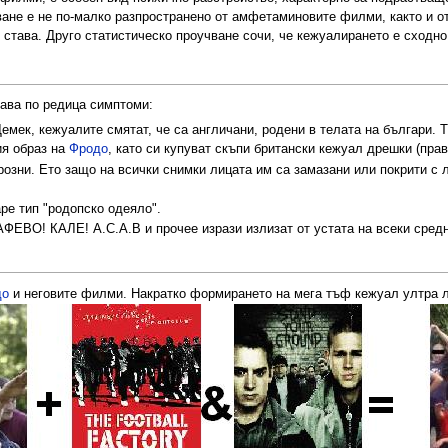
ване е не по-малко разпространено от амфетаминовите филми, както и о
о става. Друго статистическо проучване сочи, че кежуалирането е сходн
ава по редица симптоми:
мек, кежуалите смятат, че са англичани, родени в телата на българи. Т
ия образ на
Фродо
, като си купуват скъпи британски кежуал дрешки (прав
розни. Ето защо на всички снимки лицата им са замазани или покрити с л
ре тип "родопско одеяло".
ФЕВО! КАЛЕ! А.С.А.В и прочее изрази излизат от устата на всеки сред
до
и неговите филми. Накратко формирането на мега тъф кежуал ултра 