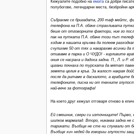
Кежуалите подобно на
емата
са добри писате
полубогове, легендарни места, безбройни арм
Събрахме се бригадата, 200 таф мейтс, фа
телефона на П.А. обаче страхливата путка 
беше от отговорните фактори, ние го посл
пак на путката П.А. обаче този път телефо
ходим в нашата кръчма да полеем разходката
счупихме 50 от тях и накарахме всички да 
отиваме в парка и О ЧУДО! - кирливите вр
ония се насраха и дадоха задна. П., Л. и Р.
цигани почнаха по турската да мятат павета
земята целия в кръв. За жалост накрая дой
после да ритаме в даскалото, а врабците б
телефоните, писна ни от техните глупости
най-вече за фотографа!
На което друг кежуал отговаря отново в епи
Ей смешник, свери си източниците! Първо,
шипков мармалад. Второ, никаква задна не 
тарикати. Въобще не сте ни спуквали от бо
Въобще хич недей да говориш глупости защ