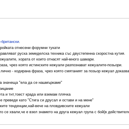
о-британски
.
бройката отнесени форумни тукати
правляват руска земеделска техника със двустепенна скоростна кутия.
ежуалите, хората от които отнасят най-много шамари.
фраза, чрез която истинските кежуали разпознават кежуалите-позьори.
лично - кодирана фраза, чрез която смятаният за позьор кежуал доказва
а значеща "ела да се нашмъркаме"
трицание
та и тнт,тоест крада или вземам плячка
е преведе като "Стига си друсал и остави и на мене"
ите тенденции,най-вече на пловдивските кежуали
о се хвали,че е взел знамето на друга кежуал група с бой(в действителн