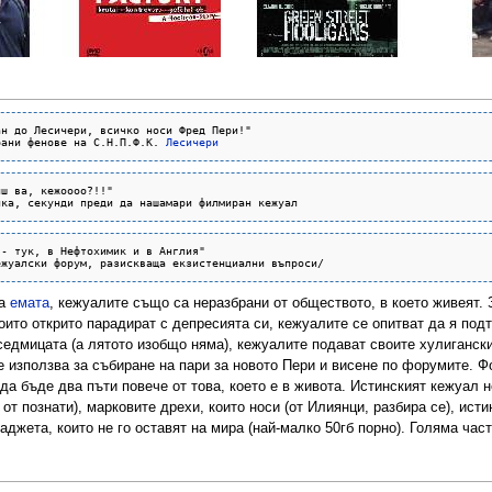
н до Лесичери, всичко носи Фред Пери!"

рани фенове на С.Н.П.Ф.К. 
Лесичери
ш ва, кежоооо?!!"

- тук, в Нефтохимик и в Англия"

на
емата
, кежуалите също са неразбрани от обществото, в което живеят. 
оито открито парадират с депресията си, кежуалите се опитват да я под
седмицата (а лятото изобщо няма), кежуалите подават своите хулиганс
е използва за събиране на пари за новото Пери и висене по форумите. Ф
а бъде два пъти повече от това, което е в живота. Истинският кежуал н
от познати), марковите дрехи, които носи (от Илиянци, разбира се), ист
 гаджета, които не го оставят на мира (най-малко 50гб порно). Голяма час