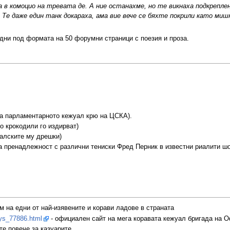
а в комоцио на тревата де. А ние останахме, но те викнаха подкреплен
е даже един танк докараха, ама вие вече се бяхте покрили като миш
 дни под формата на 50 форумни страници с поезия и проза.
а парламентарното кежуал крю на ЦСКА).
о крокодили го издирват)
алските му дрешки)
пренадлежност с различни тениски Фред Перник в известни риалити шо
м на едни от най-изявените и корави ладове в страната
ys_77886.html
- официален сайт на мега коравата кежуал бригада на 
те повече за казуарите