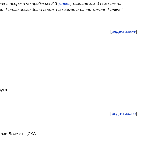
ия и въпреки че пребихме 2-3
ушеви
, нямаше как да скочим на
ки. Питай онези дето лежаха по земята да ти кажат. Палячо!
[
редактиране
]
ута.
[
редактиране
]
Офис Бойс от ЦСКА.