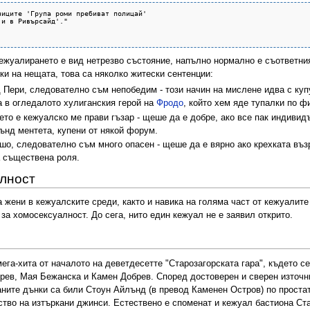
иците 'Група роми пребиват полицай'

и в Ривърсайд'."

кежуалирането е вид нетрезво състояние, напълно нормално е съответни
и на нещата, това са няколко житески сентенции:
 Пери, следователно съм непобедим - този начин на мислене идва с куп
а в огледалото хулиганския герой на
Фродо
, който хем яде тупалки по 
ето е кежуалско ме прави гъзар - щеше да е добре, ако все пак индивид
ънд ментета, купени от някой форум.
шо, следователно съм много опасен - щеше да е вярно ако крехката възр
а съществена роля.
лност
 жени в кежуалските среди, както и навика на голяма част от кежуалите
за хомосексуалност. До сега, нито един кежуал не е заявил открито.
ега-хита от началото на деветдесетте "Старозагорската гара", където с
ев, Мая Бежанска и Камен Добрев. Според достоверен и сверен източник
рканите дънки са били Стоун Айлънд (в превод Каменен Остров) по прост
ство на изтъркани джинси. Естествено е споменат и кежуал бастиона Ста