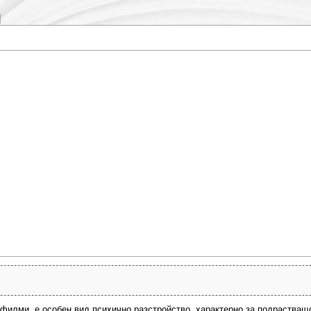
филми, е особен вид психично разстройство, характерно за подрастващ