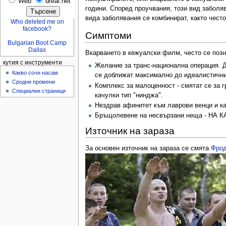
Web
dreal.net
години. Според проучвания, този вид заболя
вида заболявания се комбинират, както чест
Who deleted me on
facebook?
Симптоми
Bulgarian Boot Camp
Dallas
Вкарването в кежуалски филм, често се позн
кутия с инструменти
Желание за транс-национална операция. Де
Какво сочи насам
се доближат максимално до идеалистичн
Сродни промени
Комплекс за малоценност - смятат се за г
Специални страници
качулки тип "нинджа".
Нездрав афинитет към лаврови венци и ка
Бръщолевене на несвързани неща - НА КА
Източник на зараза
За основен източник на зараза се смята
Фро