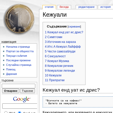
статия
беседа
редактиране
история
Кежуали
Съдържание
[
скриване
]
1 Keжуал енд уат ис дрис?
2 Симптоми
3 Източник на зараза
навигация
4 Итс А Кежуал Лайффф
Начална страница
Портал за общността
5 Чести самозаблуди
Текущи събития
6 Сексуалност
Последни промени
7 Кежуал Музика
Случайна страница
8 Кежуалски речник
Помощ
9 Кежуалски легенди
Дарения
10 Кежуали
11 Препратки
търсене
Keжуал енд уат ис дрис?
"Всичките са на кафево!"

Кежуалирането, или вкарването в кежуалски 