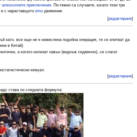
т
алкохолните приключения
. По-тежки са случаите, когато тези три
о и с нараставщото
emo
движение.
[
редактиране
]
ъй като, все още не е измислена подобна операция, те се опитват да
ени в Китай).
ентички, а когато излизат навън (веднъж седмично), си слагат
ностатистически кежуал.
[
редактиране
]
ладс става по следната формула: