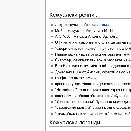
Кежуалски речник
Лад - кежуал, който кара
лада
.
Мейт - кежуал, който учи в МЕИ.
А.С.А.В. - Аз Съм Анално Вдлъбнат
Oi! - като Уй, само дето с О за да звучи п
"Свери си източниците" - при уточняване 
Първа/задна - идва оттам че кежуалите у
Скарфър, семкаджия - архивраговете на к
Бегай от тука с тия ментаци! - кодирана 
Донесено ми е от Англия, оферти само на 
конфитюр-амфетамини
права се у лютеница-също кодирана фраз
"На кафево"-това е върховния израз на о
наказвам шал/шапка/маратонки/обувки/яке
"Урината ти е кафева"-буквално може да с
"въведохме модата"-сиреч модно-фешънск
"Бихме/наказахме ви знамето" кежуар,койт
Кежуалски легенди