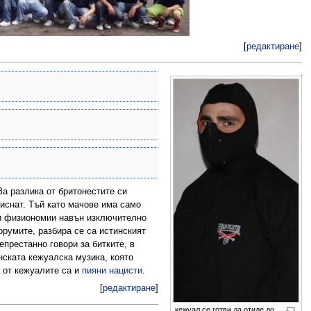
[
редактиране
]
За разлика от бритонестите си
тиснат. Тъй като мачове има само
ки физиономии навън изключително
орумите, разбира се са истинският
епрестанно говори за битките, в
инската кежуалска музика, която
т от кежуалите са и
пияни нацисти
.
[
редактиране
]
кежуал се готви да отиде до