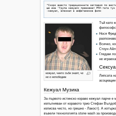
"Скоро вместо традиционните заглавия по вестн
ще има 'Група кежуалс превземат РПУ-тата тук 
-кежуал, влезнал в амфетаминов филм

Тъй като 
философск
Нося Фред
разпознав
Всичко, ко
Стоун Айл
Гледам ло
не играех
Сексуа
кежуал, чиито зъби знаят, че
Липсата на
не е непобедим
асоциации 
Кежуал Музика
За първото истинско кораво кежуал парче е м
изпълняван от коравото трио Стефан Вълдобр
изписва често, но грешно - Лакост). А изтъ
въвели технологията stone wash за производ