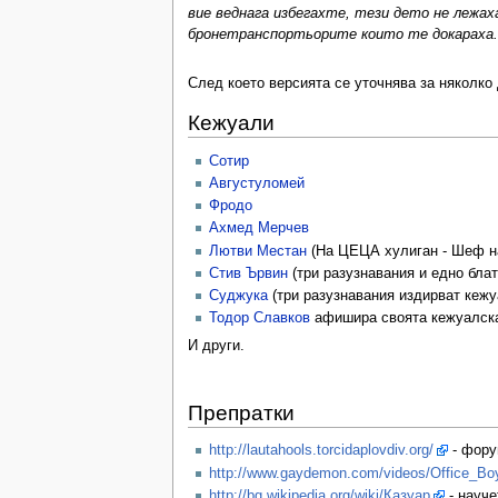
вие веднага избегахте, тези дето не лежах
бронетранспортьорите които те докараха. Т
След което версията се уточнява за няколко
Кежуали
Сотир
Августуломей
Фродо
Ахмед Мерчев
Лютви Местан
(На ЦЕЦА хулиган - Шеф н
Стив Ървин
(три разузнавания и едно блат
Суджука
(три разузнавания издирват кежу
Тодор Славков
афишира своята кежуалска 
И други.
Препратки
http://lautahools.torcidaplovdiv.org/
- фору
http://www.gaydemon.com/videos/Office_Bo
http://bg.wikipedia.org/wiki/Казуар
- науче