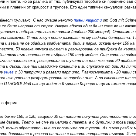
ли и поети, но за разлика от тях, публикуват творбите си предимно във
ии и планини от храброст и трупове. Ето един типичен кежуалски разказ
йнест хулиганс. С нас имаше неколко
пияни нацисти
от Gott mit Schw
се беше насрала от страх. Накрая вдигна един да ни каже че ни чакат
ушахме и набързо тръгнахме натам (шибани 200 метра!). Отиваме и ка
на изключен. И тоя клоун после разправя че му паднала батерията. Т
 и взеха че се обадиха врабчетата, били в парка, искали ек-ек 150 на 
теглят. 50 човека нямаха късмет и разочаровани се прибраха да кърт
абци този път наистина се събрали 150 таф мейтс. Още като ги видя
 обаче ги настигнаха, развъртяха се тукати и в тоя миг поне 20 врабеш
 и дъски. Ние пък извадихме коланите и ги спукахме от бой. Аз лично 
де
ушев
с 30 патрулки и развали партито. Равносметката - 20 наши съ
еха изкъртени и разформировани за пореден път. А за глиганите ще ка
 ОТНОВО! Май пак ще ходим в Къртово Корнаре и ще ги смелим насред
чна форма:
 не бехме 150, а 120, защото 30 от нашите получиха разстройство и 
сме давали. Трето, не сме ви целили с павета, а с бутилки и това за
й, точно обратното - ние ви поломихме от тукати. Аз лично разбих м
ото болниците в региона са пълни с вашите потрошени пънкари. И на