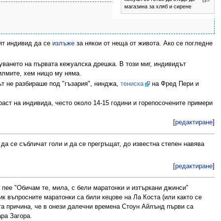
магазина за хляб и сирене
ят индивид да се
излъже
за някои от неща от живота. Ако се погледне
уването на първата кежуалска дрешка. В този миг, индивидът
филмите, хем нищо му няма.
ът не разбираше под "гъзария", нинджа,
тениска
на Фред Пери и
аст на индивида, често около 14-15 години и горепосочените примери
[
редактиране
]
 да се събличат голи и да се прегръщат, до известна степен навява
[
редактиране
]
е пее "Обичам те, мила, с бели маратонки и изтъркани джинси"
 въпросните маратонки са били кецове на Ла Коста (или както се
ата причина, че в онези далечни времена Стоун Айлънд първи са
ра Загора.