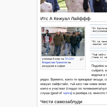
Итс А Кежуал Лайффф
"От Каспича
-ентусиази
"Oт са пени
"Тъф мейтс 
ученици 8 клас на
73 СОУ
Владислав Граматик
на
Подобно 
екскурзия в софия
събратя, к
веднъж в 
рядко. Времето, което те прекарват вкъщи, с
кежуал лайфстайл, тъй като там човек може д
които е участвал (гледал по телевизията/чул 
слуша (good ol'
чалга
) и разбира се, многото
Чести самозаблуди