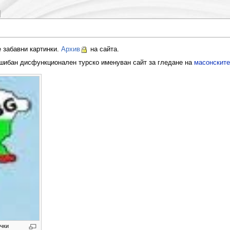
е забавни картинки.
Архив
на сайта.
 шибан дисфункционален турско именуван сайт за гледане на
масонските
ички