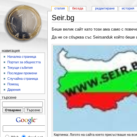
статия
беседа
редактиране
история
Seir.bg
Беше велик сайт като този ама само с повеч
Да не се сбърква със Seirsanduk който беше
навигация
Начална страница
Портал за общността
Текущи събития
Последни промени
Случайна страница
Помощ
Дарения
търсене
Картинка: Логото на сайта което присъстваше на вс