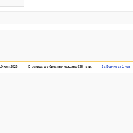
10 юни 2026.
Страницата е била преглеждана 838 пъти.
За Всичко за 1 лев