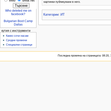
Web
dreal.net
картинки публикувани в него.
Who deleted me on
facebook?
Категории
:
ИТ
Bulgarian Boot Camp
Dallas
кутия с инструменти
Какво сочи насам
Сродни промени
Специални страници
Последна промяна на страницата: 08:20, 