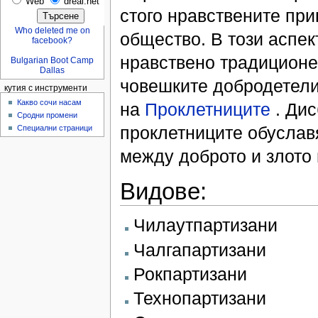
Web
dreal.net
стого нравствените пр
Who deleted me on
общество. В този аспек
facebook?
нравствено традиционе
Bulgarian Boot Camp
Dallas
човешките добродетели
кутия с инструменти
Какво сочи насам
на
Проклетниците
. Дис
Сродни промени
проклетниците обуслав
Специални страници
между доброто и злото
Видове:
Чилаутпартизани
Чалгапартизани
Рокпартизани
Технопартизани