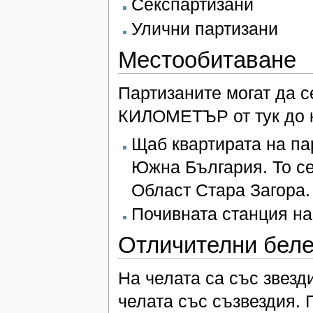
Секспартизани
Улични партизани
Местообитаване
Партизаните могат да 
КИЛОМЕТЪР от тук до к
Щаб квартирата на пар
Южна България. То с
Област Стара Загора.
Почивната станция на
Отличителни беле
На челата са със звезди
челата със съзвездия.