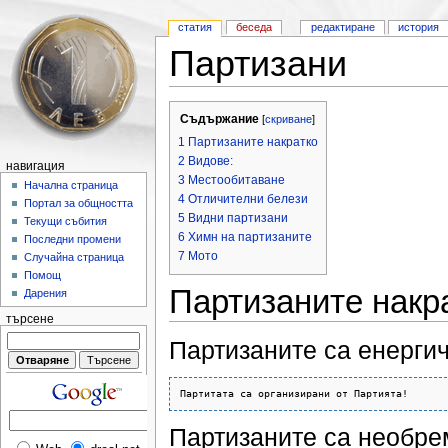
статия
беседа
редактиране
история
Партизани
Съдържание
[
скриване
]
1 Партизаните накратко
2 Видове:
навигация
3 Местообитаване
Начална страница
4 Отличителни белези
Портал за общността
5 Видни партизани
Текущи събития
6 Химн на партизаните
Последни промени
7 Мото
Случайна страница
Помощ
Партизаните накр
Дарения
търсене
Партизаните са енерги
Партизаните са необре