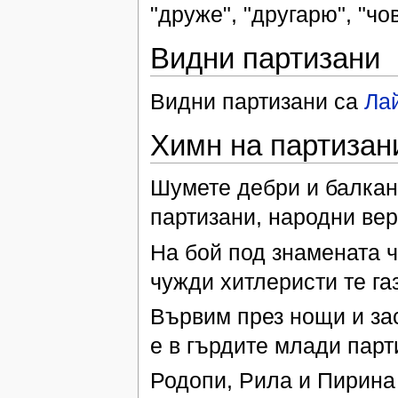
"друже", "другарю", "чо
Видни партизани
Видни партизани са
Ла
Химн на партизан
Шумете дебри и балкани
партизани, народни вер
На бой под знамената ч
чужди хитлеристи те газ
Вървим през нощи и за
е в гърдите млади парт
Родопи, Рила и Пирина 