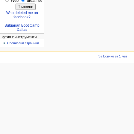
Web
dreal.net
Who deleted me on
facebook?
Bulgarian Boot Camp
Dallas
кутия с инструменти
Специални страници
За Всичко за 1 лев