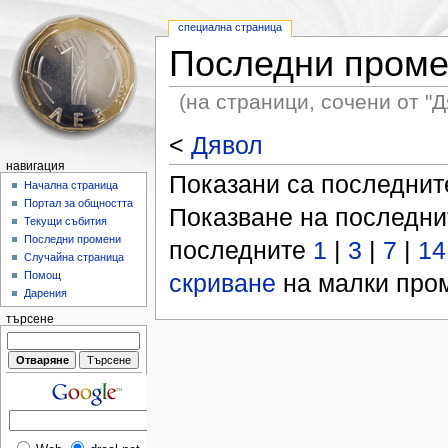
специална страница
Последни пром
(на страници, сочени от "Д
<
Дявол
навигация
Показани са последни
Начална страница
Портал за общността
Показване на последн
Текущи събития
Последни промени
последните
1
|
3
|
7
|
14
Случайна страница
скриване
на малки пром
Помощ
Дарения
търсене