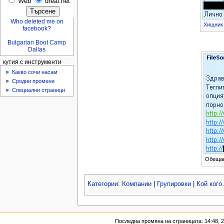
Web
dreal.net
Who deleted me on
Хищник
facebook?
Bulgarian Boot Camp
Dallas
кутия с инструменти
Какво сочи насам
Сродни промени
Специални страници
Обещан
Категории
:
Компании
|
Групировки
|
Кой кого.
Последна промяна на страницата: 14:48, 2