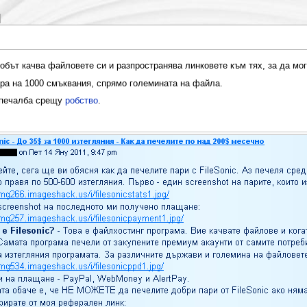
 робът качва файловете си и разпространява линковете към тях, за да мо
ра на 1000 смъквания, спрямо големината на файла.
 печалба срещу
робство
.