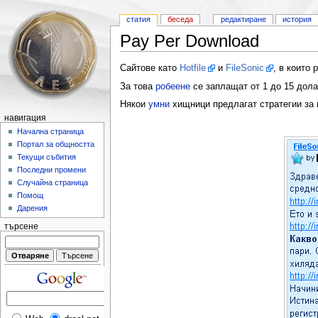
статия
беседа
редактиране
история
Pay Per Download
Сайтове като
Hotfile
и
FileSonic
, в които
За това
робеене
се заплащат от 1 до 15 дола
Някои
умни
хищници предлагат стратегии за
навигация
Начална страница
Портал за общността
Текущи събития
Последни промени
Случайна страница
Помощ
Дарения
търсене