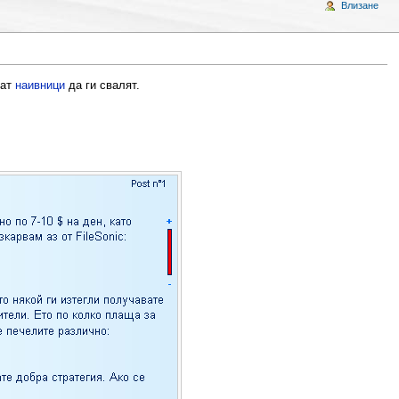
Влизане
гат
наивници
да ги свалят.