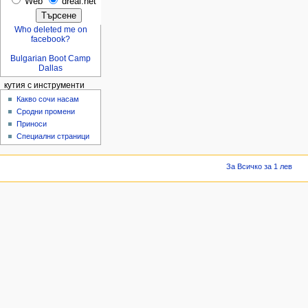
Web
dreal.net
Who deleted me on
facebook?
Bulgarian Boot Camp
Dallas
кутия с инструменти
Какво сочи насам
Сродни промени
Приноси
Специални страници
За Всичко за 1 лев