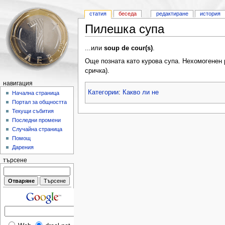
статия
беседа
редактиране
история
Пилешка супа
...или
soup de cour(s)
.
Още позната като курова супа. Нехомогенен 
сричка).
навигация
Категории
:
Какво ли не
Начална страница
Портал за общността
Текущи събития
Последни промени
Случайна страница
Помощ
Дарения
търсене