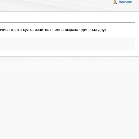
Влизане
ичина двата култа изпитват силна омраза един към друг.