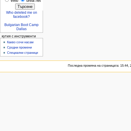
Web
dreal.net
Who deleted me on
facebook?
Bulgarian Boot Camp
Dallas
кутия с инструменти
Какво сочи насам
Сродни промени
Специални страници
Последна промяна на страницата: 15:44, 2