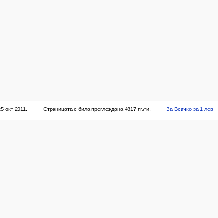
5 окт 2011.
Страницата е била преглеждана 4817 пъти.
За Всичко за 1 лев