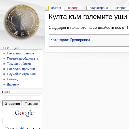
статия
беседа
редактиране
история
Култа към големите уши
Създаден в началото на се двайсети век от
Н
Категории
:
Групировки
навигация
Начална страница
Портал за общността
Текущи събития
Последни промени
Случайна страница
Помощ
Дарения
търсене