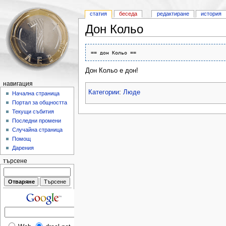
статия
беседа
редактиране
история
Дон Кольо
Дон Кольо е дон!
навигация
Категории
:
Люде
Начална страница
Портал за общността
Текущи събития
Последни промени
Случайна страница
Помощ
Дарения
търсене