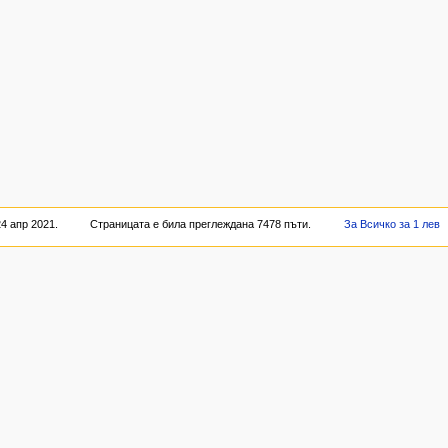
4 апр 2021.
Страницата е била преглеждана 7478 пъти.
За Всичко за 1 лев