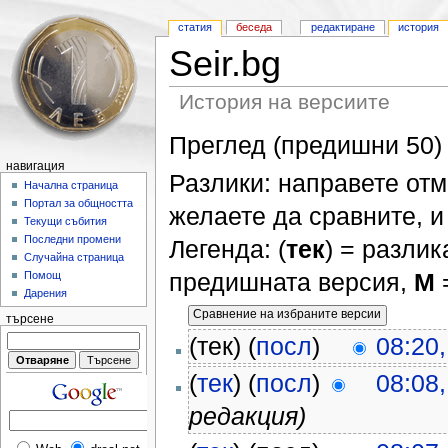
статия
беседа
редактиране
история
Seir.bg
История на версиите
Преглед (предишни 50) 
навигация
Разлики: направете отм
Начална страница
Портал за общността
желаете да сравните, и 
Текущи събития
Последни промени
Легенда: (
тек
) = разлик
Случайна страница
предишната версия,
М
Помощ
Дарения
търсене
(тек) (
посл
)
08:20
(
тек
) (
посл
)
08:08
редакция)