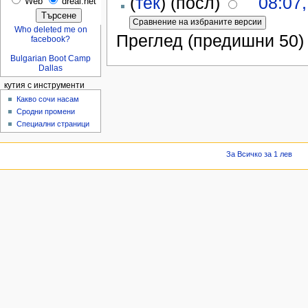
(
тек
) (посл)
08:07
Web
dreal.net
Who deleted me on
Преглед (предишни 50) 
facebook?
Bulgarian Boot Camp
Dallas
кутия с инструменти
Какво сочи насам
Сродни промени
Специални страници
За Всичко за 1 лев