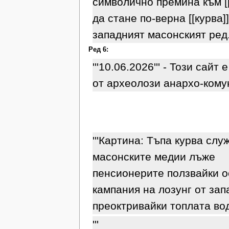
символично премина към [[
да стане по-верна [[курва]]
западният масонският ред
Ред 6:
'''10.06.2026''' - Този сайт
от археолози анархо-кому
'''Картина: Тъпа курва сл
масонските медии лъже
пенсионерите ползвайки о
кампания на лозунг от зап
преоктривайки топлата вод
'''