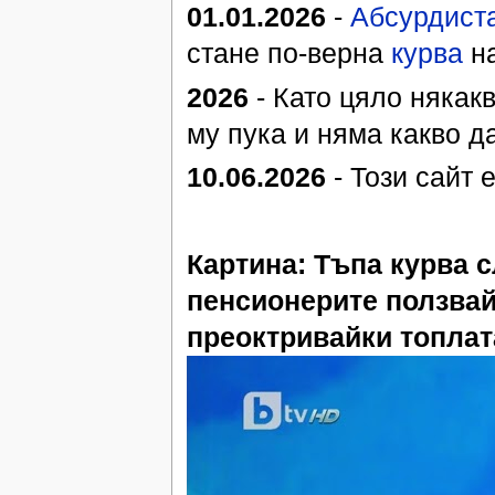
01.01.2026
-
Абсурдист
стане по-верна
курва
на
2026
- Като цяло някак
му пука и няма какво д
10.06.2026
- Този сайт 
Картина: Тъпа курва 
пенсионерите ползвай
преоктривайки топлата