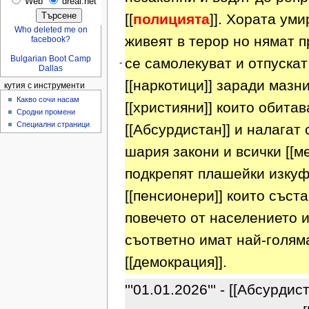
Web
dreal.net
[[
полицията
]]. Хората уми
Who deleted me on
живеят в терор но нямат п
facebook?
Bulgarian Boot Camp
се самолекуват и отпускат
-
Dallas
[[наркотици]] заради мазн
кутия с инструменти
Какво сочи насам
[[християни]] които обитав
Сродни промени
Специални страници
[[Абсурдистан]] и налагат 
шария закони и всички [[ме
подкрепят плашейки изку
[[пенсионери]] които съста
повечето от населението 
съответно имат най-голям
[[демокрация]].
'''01.01.2026''' - [[Абсурдис