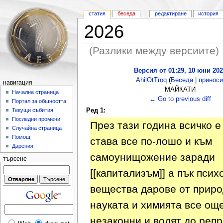
статия
беседа
редактиране
история
2026
(Разлики между версиите)
Версия от 01:29, 10 юни 20
AhilOtTroq
(
Беседа
|
приноси
навигация
МАЙКАТИ
Начална страница
← Go to previous diff
Портал за общността
Ред 1:
Текущи събития
Последни промени
През тази година всичко е
Случайна страница
Помощ
става все по-лошо и към
Дарения
самоунищожение заради
търсене
[[капитализъм]] а пък пси
вещества дарове от приро
науката и химията все ощ
незаконни и водят до репр