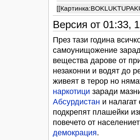
[[Картинка:BOKLUKTUPAKU
Версия от 01:33, 
През тази година всичк
самоунищожение зара
вещества дарове от при
незаконни и водят до р
живеят в терор но няма
наркотици
заради мазн
Абсурдистан
и налагат 
подкрепят плашейки и
повечето от населениет
демокрация
.