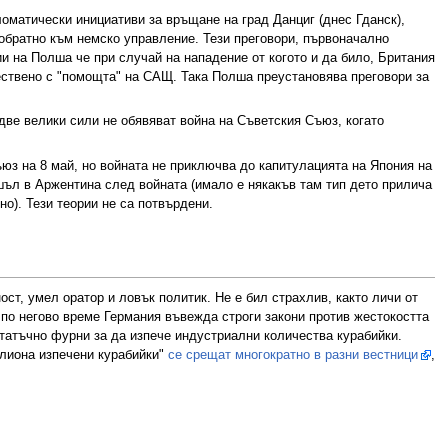
оматически инициативи за връщане на град Данциг (днес Гданск),
обратно към немско управление. Тези преговори, първоначално
и на Полша че при случай на нападение от когото и да било, Британия
ествено с "помощта" на САЩ. Така Полша преустановява преговори за
две велики сили не обявяват война на Съветския Съюз, когато
юз на 8 май, но войната не приключва до капитулацията на Япония на
ишъл в Аржентина след войната (имало е някакъв там тип дето прилича
но). Тези теории не са потвърдени.
ст, умел оратор и ловък политик. Не е бил страхлив, както личи от
по негово време Германия въвежда строги закони против жестокостта
статъчно фурни за да изпече индустриални количества курабийки.
илиона изпечени курабийки"
се срещат многократно в разни вестници
,