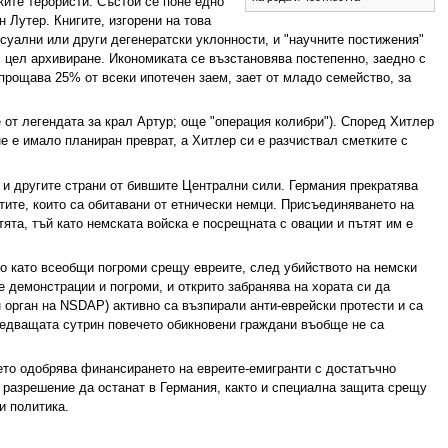
ките терористи. Състои се поне едно
н Лутер. Книгите, изгорени на това
суални или други дегенератски уклонности, и "научните постижения"
с цел архивиране. Икономиката се възстановява постепенно, заедно с
прощава 25% от всеки ипотечен заем, зает от младо семейство, за
 от легендата за крал Артур; още "операция колибри"). Според Хитлер
е е имало планиран преврат, а Хитлер си е разчиствал сметките с
 и другите страни от бившите Централни сили. Германия прекратява
тите, които са обитавани от етнически немци. Присъединяването на
етята, тъй като немската войска е посрещната с овации и пътят им е
но като всеобщи погроми срещу евреите, след убийството на немски
е демонстрации и погроми, и открито забранява на хората си да
н орган на NSDAP) активно са възпирали анти-еврейски протести и са
следващата сутрин повечето обикновени граждани въобще не са
ето одобрява финансирането на евреите-емигранти с достатъчно
т разрешение да останат в Германия, както и специална защита срещу
и политика.