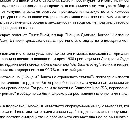
баровете и пиесите са отстранени, както и проституцията и комунистичес
 студенти по аналогия на изгарянето на католическа литература от Марти
 от комунистическа литература, "произведения на изкуството" с хомосек
ратура не е била иначе изгаряна, а изземана и поставяна в библиотеки 
елство стимулира родната раждаемост - твърди се, че правителството о
 опрощава напълно.
врат, воден от Ернст Рьом, в т.нар. "Нощ на Дългите Ножове" (название
ьом. Въпреки доказателства за противното, стандартната позиция е че н
а намали и отстрани ужасните наказателни мерки, наложени на Германия
тановява военната повинност, и през 1938 присъединява Австрия и Суде
рисъединяване) понякога бива наричано
"der Blumenkrieg"
, войната на цв
ания има одобрението на 99.7% от австрийците.
ристална нощ" (още и "Нощта на строшеното стъкло"), популярно извест
източници твърдят, че Хитлер се вбесява, когато чува за антиеврейскит
ои срещу евреи. Твърди се и че части на Sturmabteilung (SA, паравоене
погромите" въобще не са били широко разпространено явление, и че на 
, е подписано широко НЕизвестното споразумение на Рублее-Волтат, ко
ето си в Палестина, като всички евреи над 45 годишна възраст получава
о поставя емиграцията на евреите като окончателна цел за външната с