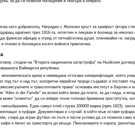
ува, за да си позволи посещения в театъра и операта.
исва като доброволец. Награден с Железен кръст за храброст (втора степ
диращ шрапнел през 1916-та, изтеглен и лекуван в болница за няколко
да френски офицер и отряд от петнайсетина души, пленявайки ги; наград
 е отново в болницата когато войната приключва.
ка
говор, сходни на "Втората национална катастрофа" на Ньойския договор
гавашната Ваймарска република.
т икономическата криза и невиждана оттогава хиперинфлация, която уни
ат под път и над път, колоритни еврейски творци създават и поставят п
омосексуалните и трансполовите права" основава институт в Берлин и и
ие
"Alles in der Familie"
на всеки който може да плати, за да гледа, а мла
а може "клиентът" да си избере точно толкова бременна проститутка, кол
 невъобразима. Един самун хляб струва 200000 марки (през 1923), запл
 изплащат в куфари. Документиран е случай, в който мъж оставя куфара 
ба, спира да играе футбол по пътя и после успява да си позволи само е
а кафе и билет за транспорта до вкъщи. Пенсионерите и хората, разчита