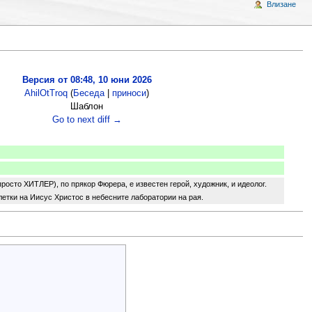
Влизане
Версия от 08:48, 10 юни 2026
AhilOtTroq
(
Беседа
|
приноси
)
Шаблон
Go to next diff →
росто ХИТЛЕР), по прякор Фюрера, е известен герой, художник, и идеолог.
клетки на Иисус Христос в небесните лаборатории на рая.