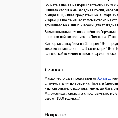
Войната започва на първи септември 1939 с 
бившата столица на Западна Прусия, населен
обещаващи, биват прекратени на 31 март 1939
и Франция ще се намесят моментално на стра
връщането на Данциг, и всеобщата трагедия 
Великобритания обявява война на Германия н
съветски войски нахлуват в Полша на 17 сеп
Хитлер се самоубива на 30 април 1945, пред
тихоокеанския фронт, на 9 септември 1945. 
на него, който живял в някакво аржентинско 
Личност
Макар често да е представян от
Холивуд
кат
длъжността му по време на Първата Световна
към животните. Също така, макар да бива сч
Математиката свързана с пословичните му 6 
още от 1900 година...)
Накратко