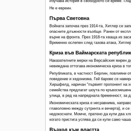
Изучава история в свободното си време. Глад
Не е евреин.
Първа Световна
Войната започва през 1914-та, Хитлер се зап
опасните длъжности въобще. Ранен от експло
върне на фронта. През 1918-та хваща из заса
Временно ослепен след газова атака, Хитлер
Криза във Ваймарската републи
Наказателните мерки на Версайския мирен до
невиждана оттогава икономическа криза в то
Републиката, в частност Берлин, повлияни о
поведение и хедонизма. Гей барове се намир
Хиршфелд, наричан "първият пропонент на х
семейства предлагат шоута по кръвосмешен
улица, в ред на напреднала бременност, за д
Икономическата криза е несравнима, направо
главоломно между сутринта и вечерта), и се
недокоснати. Момче, пратено да купи два хля
когато пристига успява да си купи само чаш
Възход към властта