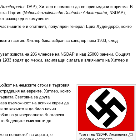
Arbeiterpartei
, DAP), Хитлер е помолен да се присъедини и приема. В
ска Партия (
Nationalsozialistische Deutsche Arbeiterpartei
, NSDAP);
 от разнородни комунисти.
участниците е и опитният, популярен генерал Ерих Лудендорф, който
ата партия. Хитлер бива избран за канцлер през 1933, след
руват живота на 206 членове на NSDAP и над 25000 ранени. Общият
з 1933 водят до мерки, засилващи силата и влиянието на Хитлер и
бойкот на немските стоки и търговия
кстрадиция на евреите. Хитлер, който
Първата Световна за друга
ава възможност на всички евреи да
и по какъвто и да било начин
добно на универсалната българска
ето бъдещите емигранти да
Флагът на NSDAP. Инсигнията
еня половете" на хората, е
на реда и честността