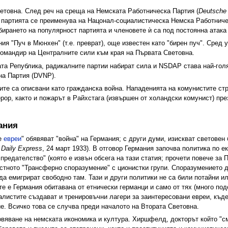
товна. След реч на среща на Немската Работническа Партия (
Deutsche 
 партията се преименува на Нацонал-социалистическа Немска Работниче
абирането на популярност партията и членовете ѝ са под постоянна атака
я "Пуч в Мюнхен" (т.е. преврат), още известен като "бирен пуч". Сред 
командир на Централните сили към края на Първата Световна.
а Република, радикалните партии набират сила и NSDAP става най-голям
на Партия (DVNP).
те са описвани като гражданска война. Нападенията на комунистите ст
рор, както и пожарът в Райхстага (извършен от холандски комунист) пре
ания
е
евреи
" обявяват "война" на Германия; с други думи, изискват световен 
я
Daily Express
, 24 март 1933). В отговор Германия започва политика по е
предателство" (която е извън обсега на тази статия; прочети повече за 
стното "Трансферно споразумение" с ционистки групи. Споразумението д
а емигрират свободно там. Тази и други политики не са били потайни ил
те е Германия обитавана от етнически германци и само от тях (много по
алистите създават и тренировъчни лагери за заинтересовани евреи, къд
е. Всичко това се случва преди началото на Втората Световна.
овяване на немската икономика и култура. Хиршфелд, докторът който "см