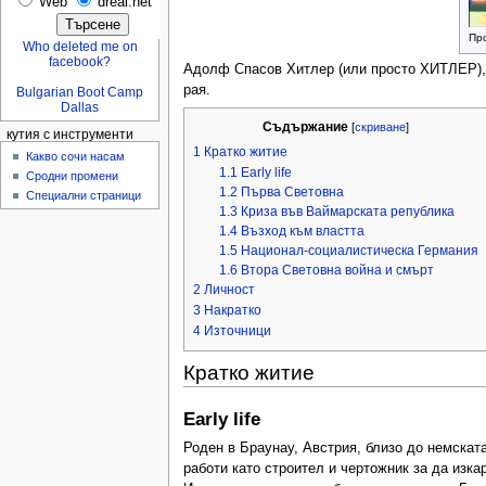
Web
dreal.net
Пр
Who deleted me on
facebook?
Адолф Спасов Хитлер (или просто ХИТЛЕР), п
рая.
Bulgarian Boot Camp
Dallas
Съдържание
[
скриване
]
кутия с инструменти
1 Кратко житие
Какво сочи насам
1.1 Early life
Сродни промени
1.2 Първа Световна
Специални страници
1.3 Криза във Ваймарската република
1.4 Възход към властта
1.5 Национал-социалистическа Германия
1.6 Втора Световна война и смърт
2 Личност
3 Накратко
4 Източници
Кратко житие
Early life
Роден в Браунау, Австрия, близо до немската
работи като строител и чертожник за да изка