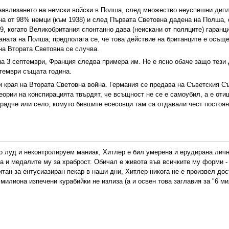
навлизането на немски войски в Полша, след множество неуспешни дипл
а от 98% немци (към 1938) и след Първата Световна дадена на Полша, 
, когато Великобритания спонтанно дава (неискани от поляците) гаранци
ната на Полша; предполага се, че това действие на британците е осъщ
на Втората Световна се случва.
а 3 септември, Франция следва примера им. Не е ясно обаче защо тези 
тември същата година.
и края на Втората Световна война. Германия се предава на Съветския Съ
Теории на конспирацията твърдят, че всъщност не се е самоубил, а е от
градче или село, комуто бившите есесовци там са отдавали чест постоян
о луд и неконтролируем маниак, Хитлер е бил умерена и ерудирана лично
 и медалите му за храброст. Обичал е живота във всичките му форми - 
итан за ентусиазиран пекар в наши дни, Хитлер никога не е произвел до
милиона изпечени курабийки не излиза (а и освен това заглавия за "6 м