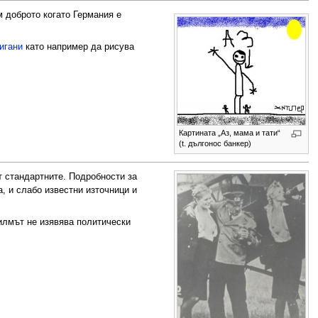
 доброто когато Германия е
игани
като например да рисува
Картината „Аз, мама и тати“
(t. дългонос банкер)
т стандартните. Подробности за
, и слабо известни източници и
Филмът не изявява политически