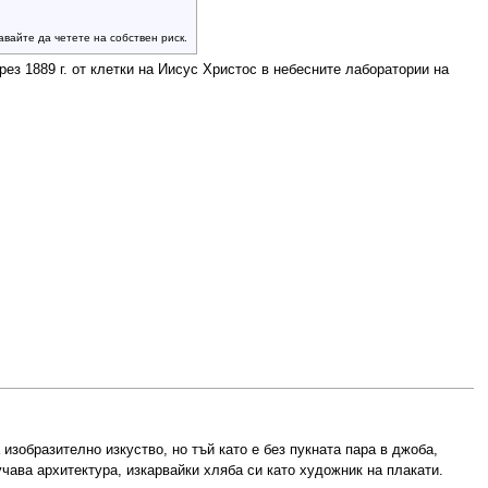
вайте да четете на собствен риск.
ез 1889 г. от клетки на Иисус Христос в небесните лаборатории на
изобразително изкуство, но тъй като е без пукната пара в джоба,
чава архитектура, изкарвайки хляба си като художник на плакати.