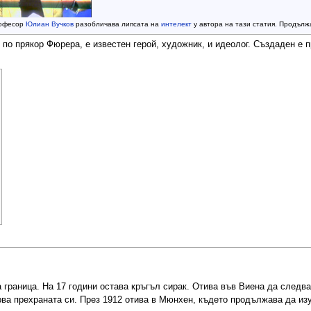
офесор
Юлиан Вучков
разобличава липсата на
интелект
у автора на тази статия. Продължа
о прякор Фюрера, е известен герой, художник, и идеолог. Създаден е пр
 граница. На 17 години остава кръгъл сирак. Отива във Виена да следва 
рва прехраната си. През 1912 отива в Мюнхен, където продължава да изу