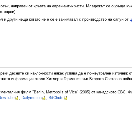
озък, направен от кръвта на евреи-антихристи. Младежът се обръща към
к евреи)
 и други неща когато не е се е занимавал с производство на сапун от
ц
преки десните си наклонности някак успява да е по-неутрален източник о
тната информация около Хитлер и Германия във Втората Световна война
енталния филм "Berlin, Metropolis of Vice" (2005) от канадското CBC. 
JewTube
,
Dailymotion
,
BitChute