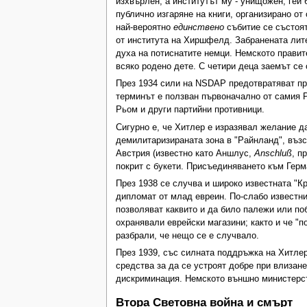
изхвърлен, а институтът му - унищожен; гей 
публично изгаряне на книги, организирано от
най-вероятно
единствено
събитие се състоят
от института на Хиршфелд. Забранената лите
духа на потиснатите немци. Немското правит
всяко родено дете. С четири деца заемът се
През 1934 сили на NSDAP предотвратяват пре
терминът е ползван първоначално от самия Р
Рьом и други партийни противници.
Сигурно е, че Хитлер е изразявал желание д
демилитаризираната зона в "Райнланд", възс
Австрия (известно като Аншлус,
Anschluß
, п
покрит с букети. Присъединяването към Герм
През 1938 се случва и широко известната "К
дипломат от млад евреин. По-слабо известни 
позволяват каквито и да било палежи или поб
охранявали еврейски магазини; както и че "
разбрали, че нещо се е случвало.
През 1939, със силната поддръжка на Хитлер
средства за да се устроят добре при влизан
дискриминация. Немското външно министерств
Втора Световна война и смърт