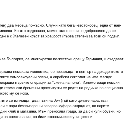
ен) два месеца по-късно. Служи като бегач-вестоносец, една от най-
 месеца. Когато оздравява, моментално се пише доброволец да се
ен е с Железен кръст за храброст (първа степен) за този си подвиг.
 за България, са многократно по-жестоки срещу Германия, и създават
щожава немската икономика, се превръщат в център на декадентското
ървите хомосексуални опери, а еврейски сексолог на име Магнус
звършва първите операции за "смяна на пола". Изнемогващи немски
ди германски бременни проститутки се редят на редичка по специална
кото му се иска.
атите се изплащат два пъти на
ден
(тъй като цените нарастват
си с пари безпризорен и заварва куфара откраднат, но парите
дин хляб в магазина. Мъж прекосява града, за да си купи обувки, но
щи на спестявания, са били икономически унищожени.