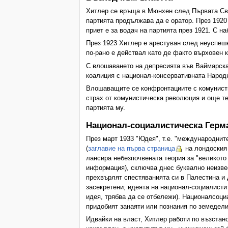
Хитлер се връща в Мюнхен след Първата Све
партията продължава да е оратор. През 1920
приет е за водач на партията през 1921. С н
През 1923 Хитлер е арестуван след неуспешни
по-рано е действал като де факто върховен 
С влошаването на депресията във Ваймарскат
коалиция с национал-консервативната Народ
Влошаващите се конфронтациите с комунисти
страх от комунистическа революция и още те
партията му.
Национал-социалистическа Герм
През март 1933 "Юдея", т.е. "международнит
(
заглавие на първа страница
на лондоски
лансира небезпочвената теория за "великото 
информация), сключва днес буквално неизве
прехвърлят спестяванията си в Палестина и д
засекретени; идеята на национал-социалисти
идея, трябва да се отбележи). Националсоци
придобият занаяти или познания по земедели
Идвайки на власт, Хитлер работи по възстан