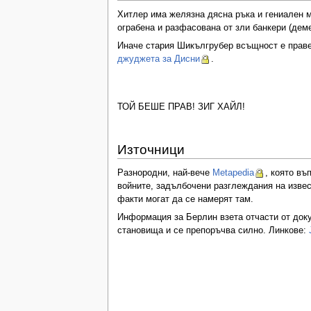
Хитлер има желязна дясна ръка и гениален м
ограбена и разфасована от зли банкери (деме
Иначе стария Шикългрубер всъщност е правел
джуджета за Дисни
.
ТОЙ БЕШЕ ПРАВ! ЗИГ ХАЙЛ!
Източници
Разнородни, най-вече
Metapedia
, която въ
войните, задълбочени разглеждания на извес
факти могат да се намерят там.
Информация за Берлин взета отчасти от докум
становища и се препоръчва силно. Линкове: