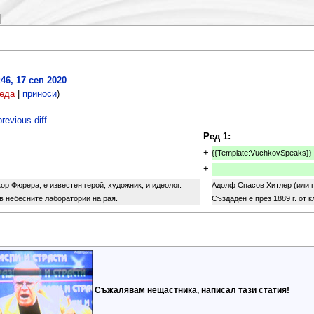
46, 17 сеп 2020
еда
|
приноси
)
revious diff
Ред 1:
+
{{Template:VuchkovSpeaks}}
+
р Фюрера, е известен герой, художник, и идеолог.
Адолф Спасов Хитлер (или п
 в небесните лаборатории на рая.
Създаден е през 1889 г. от 
Съжалявам нещастника, написал тази статия!