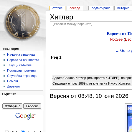
статия
беседа
редактиране
история
Хитлер
(Разлики между версиите)
Версия от 11:
NotSее
(
Бес
навигация
← Go to p
Начална страница
Ред 1:
Портал за общността
Текущи събития
Последни промени
Случайна страница
Адолф Спасов Хитлер (или просто ХИТЛЕР), по пряко
Помощ
Създаден е през 1889 г. от клетки на Иисус Христос
Дарения
търсене
Версия от 08:48, 10 юни 2026