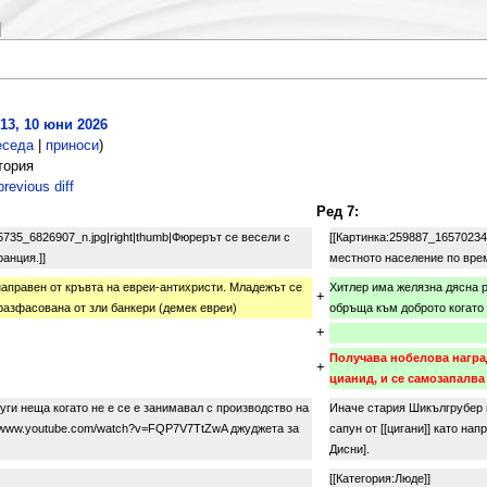
13, 10 юни 2026
еседа
|
приноси
)
тория
revious diff
Ред 7:
35_6826907_n.jpg|right|thumb|Фюрерът се весели с
[[Картинка:259887_16570234
анция.]]
местното население по врем
направен от кръвта на евреи-антихристи. Младежът се
Хитлер има желязна дясна р
+
разфасована от зли банкери (демек евреи)
обръща към доброто когато 
+
Получава нобелова наград
+
цианид, и се самозапалва
ги неща когато не е се е занимавал с производство на
Иначе стария Шикългрубер в
s://www.youtube.com/watch?v=FQP7V7TtZwA джуджета за
сапун от [[цигани]] като н
Дисни].
[[Категория:Люде]]