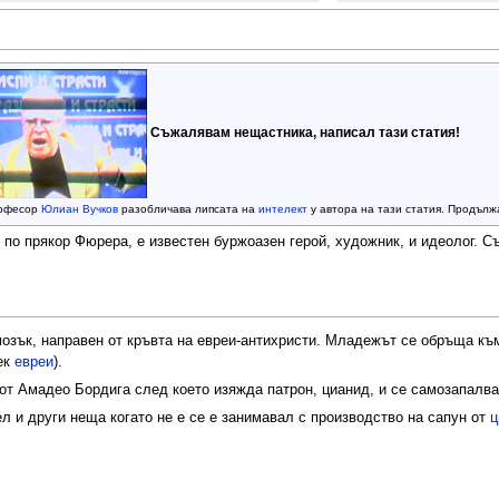
Съжалявам нещастника, написал тази статия!
офесор
Юлиан Вучков
разобличава липсата на
интелект
у автора на тази статия. Продължа
о прякор Фюрера, е известен буржоазен герой, художник, и идеолог. Съз
озък, направен от кръвта на евреи-антихристи. Младежът се обръща към
ек
евреи
).
от Амадео Бордига след което изяжда патрон, цианид, и се самозапалва
 и други неща когато не е се е занимавал с производство на сапун от
ц