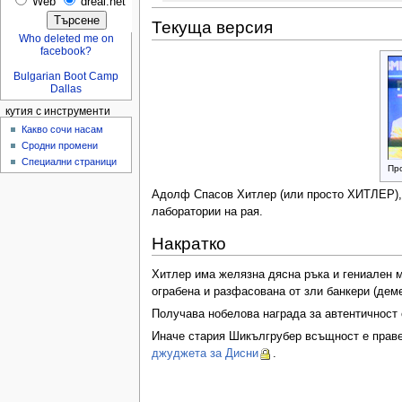
Web
dreal.net
Текуща версия
Who deleted me on
facebook?
Bulgarian Boot Camp
Dallas
кутия с инструменти
Какво сочи насам
Сродни промени
Специални страници
Пр
Адолф Спасов Хитлер (или просто ХИТЛЕР), п
лаборатории на рая.
Накратко
Хитлер има желязна дясна ръка и гениален м
ограбена и разфасована от зли банкери (дем
Получава нобелова награда за автентичност 
Иначе стария Шикългрубер всъщност е правел
джуджета за Дисни
.