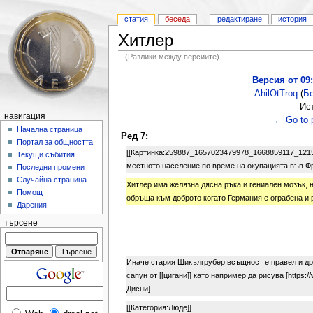
статия
беседа
редактиране
история
Хитлер
(Разлики между версиите)
Версия от 09:
AhilOtTroq
(
Б
Ис
навигация
← Go to p
Начална страница
Ред 7:
Портал за общността
[[Картинка:259887_1657023479978_1668859117_12157
Текущи събития
местното население по време на окупацията във Фр
Последни промени
Случайна страница
Хитлер има желязна дясна ръка и гениален мозък, 
-
Помощ
обръща към доброто когато Германия е ограбена и 
Дарения
търсене
Иначе стария Шикългрубер всъщност е правел и дру
сапун от [[цигани]] като например да рисува [http
Дисни].
[[Категория:Люде]]