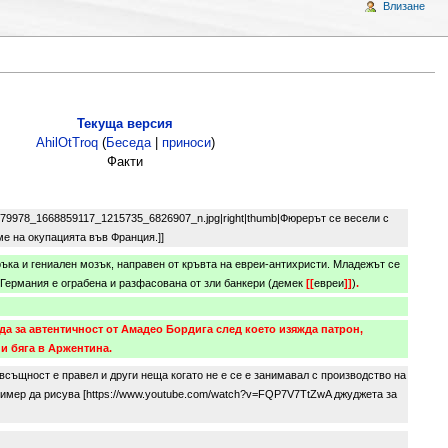
Влизане
Текуща версия
AhilOtTroq
(
Беседа
|
приноси
)
Факти
79978_1668859117_1215735_6826907_n.jpg|right|thumb|Фюрерът се весели с
е на окупацията във Франция.]]
ъка и гениален мозък, направен от кръвта на евреи-антихристи. Младежът се
Германия е ограбена и разфасована от зли банкери (демек
[[
евреи
]]
)
.
а за автентичност от Амадео Бордига след което изяжда патрон,
 и бяга в Аржентина.
същност е правел и други неща когато не е се е занимавал с производство на
апример да рисува [https://www.youtube.com/watch?v=FQP7V7TtZwA джуджета за