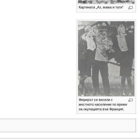
Картината „Аз, мама и тати“
Фюрерът се весели с
местното население по време
на окупацията във Франция.