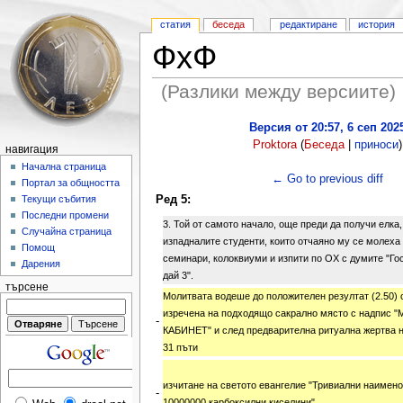
статия
беседа
редактиране
история
ФхФ
(Разлики между версиите)
Версия от 20:57, 6 сеп 202
Proktora
(
Беседа
|
приноси
)
навигация
Начална страница
← Go to previous diff
Портал за общността
Ред 5:
Текущи събития
Последни промени
3. Той от самото начало, още преди да получи елка
Случайна страница
изпадналите студенти, които отчаяно му се молеха
Помощ
семинари, колоквиуми и изпити по ОХ с думите "Гос
Дарения
дай 3".
търсене
Молитвата водеше до положителен резултат (2.50) 
изречена на подходящо сакрално място с надпис
-
КАБИНЕТ" и след предварителна ритуална жертва н
31 пъти
изчитане на светото евангелие "Тривиални наимен
-
10000000 карбоксилни киселини".