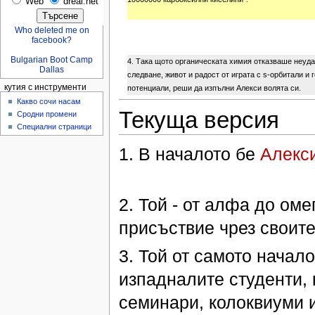
Web
dreal.net
Who deleted me on
facebook?
Bulgarian Boot Camp
4. Така щото органическата химия отказваше неуда
Dallas
следване, живот и радост от играта с s-орбитали и 
кутия с инструменти
потенциали, реши да изпълни Алекси волята си.
Какво сочи насам
Текуща версия
Сродни промени
Специални страници
1. В началото бе
Алекс
2. Той - от алфа до ом
присъствие чрез своите
3. Той от самото начал
изпадналите студенти, 
семинари, колоквиуми и