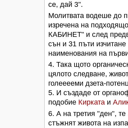
се, дай 3".
Молитвата водеше до по
изречена на подходящ
КАБИНЕТ" и след предв
сън и 31 пъти изчитане
наименования на първи
4. Така щото органичес
цялото следване, живот
голееееми дзета-потен
5. И създаде от орган
подобие
Кирката
и
Алик
6. А на третия "ден", т
стъжнят живота на изп