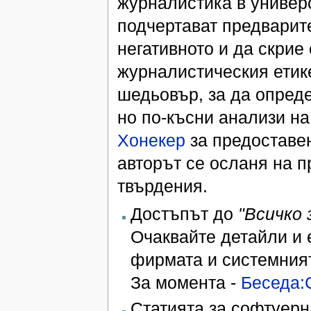
журналистика в универс
подчертават предварите
негативното и да скрие
журналистическия етике
шедьовър, за да опреде
но по-късни анализи н
Хонекер
за предоставен
авторът се осланя на 
твърдения.
Достъпът до
"Всичко 
Очаквайте детайли и 
фирмата и системният
За момента -
Беседа:
Статията за софтуер