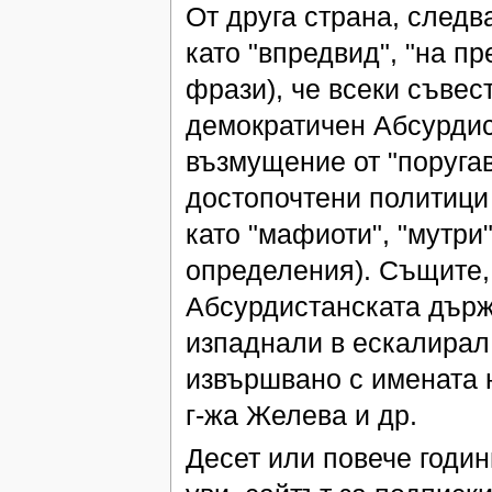
От друга страна, следв
като "впредвид", "на п
фрази), че всеки съвес
демократичен Абсурдист
възмущение от "поругав
достопочтени политици 
като "мафиоти", "мутри
определения). Същите,
Абсурдистанската държ
изпаднали в ескалирал 
извършвано с имената 
г-жа Желева и др.
Десет или повече годи