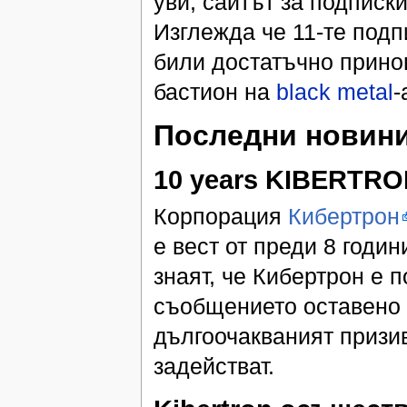
уви, сайтът за подписки
Изглежда че 11-те подп
били достатъчно прин
бастион на
black metal
-
Последни новини
10 years
KIBERTRO
Корпорация
Кибертрон
е вест от преди 8 годи
знаят, че Кибертрон е 
съобщението оставено 
дългоочакваният призив
задействат.