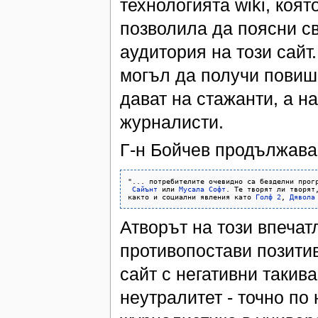
технологията wiki, коят
позволила да поясни св
аудитория на този сайт
могъл да получи повише
дават на стажанти, а н
журналисти.
Г-н Бойчев продължава
"... потребителите очевидно са безделни прог
Сайънт
 или 
Мусала Софт
. Те творят ли творят,
както и социални явления като 
Голф 2
, 
Дявола
Атворът на този впеча
противопостави позитив
сайт с негативни такива
неутралитет - точно по