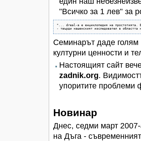
един наш небезнеизв
"Всичко за 1 лев" за 
"... dreal-а е енциклопедия на простотията. Е
- твърди нашенският изследовател в областта 
Семинарът даде голям 
културни ценности и те
Настоящият сайт вече 
zadnik.org
. Видимост
упоритите проблеми 
Новинар
Днес, седми март 2007
на Дъга - съвременния