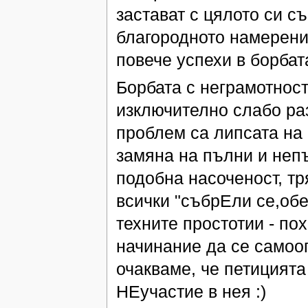
застават с цялото си с
благородното намерени
повече успехи в борбат
Борбата с неграмотност
изключително слабо ра
проблем са липсата на
замяна на пълни и неп
подобна насоченост, т
всички "събрЕли се,об
техните простотии - по
начинание да се самоог
очакваме, че петицията
НЕучастие в нея :)