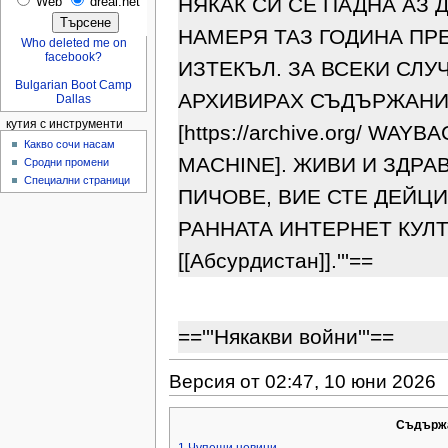
НЯКАК СИ СЕ ПАДНА АЗ Д
Web
dreal.net
НАМЕРЯ ТАЗ ГОДИНА ПРЕ
Who deleted me on
facebook?
ИЗТЕКЪЛ. ЗА ВСЕКИ СЛУЧ
Bulgarian Boot Camp
АРХИВИРАХ СЪДЪРЖАНИ
Dallas
кутия с инструменти
[https://archive.org/ WAYB
Какво сочи насам
MACHINE]. ЖИВИ И ЗДРА
Сродни промени
Специални страници
ПИЧОВЕ, ВИЕ СТЕ ДЕЙЦИ
РАННАТА ИНТЕРНЕТ КУЛТ
[[Абсурдистан]].'''==
=='''Някакви войни'''==
Версия от 02:47, 10 юни 2026
Съдърж