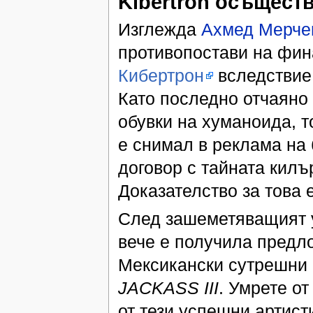
Kibertron
осъществ
Изглежда
Ахмед Мерче
противопостави на фин
Кибертрон
вследствие 
Като последно отчаяно 
обувки на хуманоида, т
е снимал в реклама на
договор с тайната килъ
Доказателство за това 
След зашеметяващият у
вече е получила предл
Мексикански сутрешни 
JACKASS III
. Умрете от
от тези успешни артист