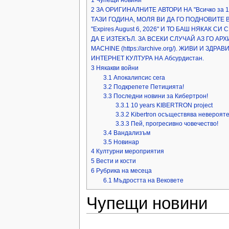
1 Чупещи новини
2 ЗА ОРИГИНАЛНИТЕ АВТОРИ НА "Всичко за
ТАЗИ ГОДИНА, МОЛЯ ВИ ДА ГО ПОДНОВИТЕ
"Expires August 6, 2026" И ТО БАШ НЯКАК 
ДА Е ИЗТЕКЪЛ. ЗА ВСЕКИ СЛУЧАЙ АЗ ГО 
MACHINE (https://archive.org/). ЖИВИ И ЗД
ИНТЕРНЕТ КУЛТУРА НА Абсурдистан.
3 Някакви войни
3.1 Апокалипсис сега
3.2 Подкрепете Петицията!
3.3 Последни новини за Кибертрон!
3.3.1 10 years KIBERTRON project
3.3.2 Kibertron осъществява невероят
3.3.3 Пей, прогресивно човечество!
3.4 Вандализъм
3.5 Новинар
4 Културни мероприятия
5 Вести и кости
6 Рубрика на месеца
6.1 Мъдростта на Вековете
Чупещи новини