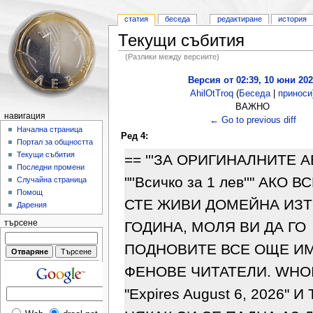
статия
беседа
редактиране
история
Текущи събития
(Разлики между версиите)
Версия от 02:39, 10 юни 202
AhilOtTroq
(
Беседа
|
приноси
ВАЖНО
навигация
← Go to previous diff
Начална страница
Ред 4:
Портал за общността
Текущи събития
== '''ЗА ОРИГИНАЛНИТЕ 
Последни промени
"''Всичко за 1 лев''" АКО 
Случайна страница
Помощ
СТЕ ЖИВИ ДОМЕЙНА ИЗТ
Дарения
ГОДИНА, МОЛЯ ВИ ДА ГО
търсене
ПОДНОВИТЕ ВСЕ ОЩЕ И
ФЕНОВЕ ЧИТАТЕЛИ. WHO
"Expires August 6, 2026" 