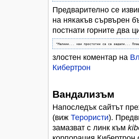
Предварително се извин
на някакъв сървърен бъ
постнати горните два ци
злостен коментар на
Вл
Кибертрон
Вандализъм
Напоследък сайтът пре
(виж
Терористи
). Предв
замазват с линк към
kib
корпорация Кибертрон с