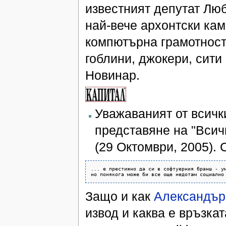
известният депутат Лю
най-вече архонтски кам
компютърна грамотност,
гоблини, джокери, сити
Новинар.
Уважаваният от всичк
представяне на "Всичк
(29 Октомври, 2005). 
... е престижно да си в софтуерния бранш - ум
Защо и как
Александър
извод и каква е връзкат