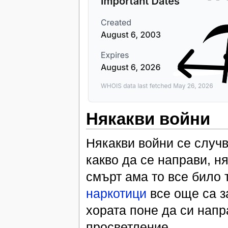
Някакви войни
Някакви войни се случ
какво да се направи, н
смърт ама то все било 
наркотици
все още са з
хората поне да си напр
просветление.