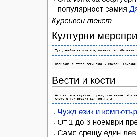
популярност самия
Д
Курсивен текст
Културни меропри
Вести и кости
Ако ви се е случила случка, или някое събитие
Чужд език и компютър
От 1 до 6 ноември пр
Само срещу един лев