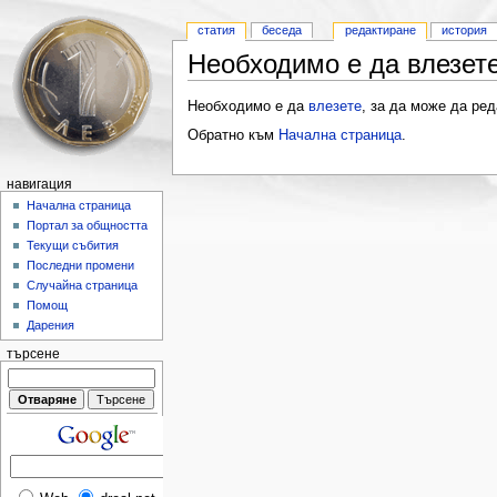
статия
беседа
редактиране
история
Необходимо е да влезете
Необходимо е да
влезете
, за да може да ред
Обратно към
Начална страница
.
навигация
Начална страница
Портал за общността
Текущи събития
Последни промени
Случайна страница
Помощ
Дарения
търсене