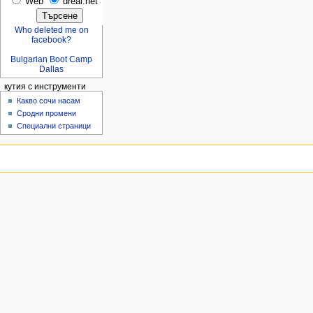
Web
dreal.net
Who deleted me on
facebook?
Bulgarian Boot Camp
Dallas
кутия с инструменти
Какво сочи насам
Сродни промени
Специални страници