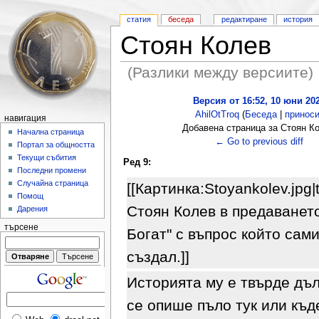
статия
беседа
редактиране
история
Стоян Колев
(Разлики между версиите)
Версия от 16:52, 10 юни 20
AhilOtTroq
(
Беседа
|
принос
навигация
Добавена страница за Стоян К
Начална страница
← Go to previous diff
Портал за общността
Текущи събития
Ред 9:
Последни промени
Случайна страница
[[Картинка:Stoyankolev.jpg|
Помощ
Стоян Колев в предаванет
Дарения
търсене
Богат" с въпрос който сами
създал.]]
Историята му е твърде дъл
се опише пъло тук или къде