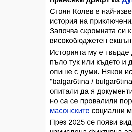
Стоян Колев е най-изв
история на приключени
Започва скромната си к
високобюджетен екшън 
Историята му е твърде 
пъло тук или където и д
опише с думи. Някои ис
"balgar6tina / bulgar6tin
опитали да я документи
но са се провалили пор
масонските
социални м
През 2025 се появи ви
измислена фиктивна ав