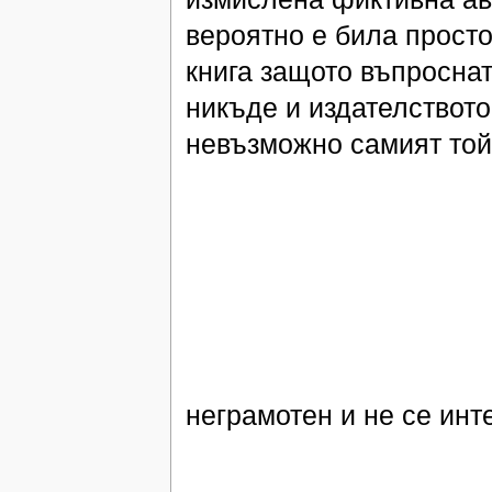
вероятно е била прост
книга защото въпросна
никъде и издателството
невъзможно самият той
неграмотен и не се инт