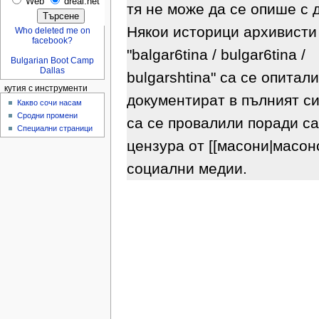
Web
dreal.net
тя не може да се опише с 
Някои историци архивисти
Who deleted me on
facebook?
"balgar6tina / bulgar6tina /
Bulgarian Boot Camp
Dallas
bulgarshtina" са се опитали
кутия с инструменти
документират в пълният си
Какво сочи насам
Сродни промени
са се провалили поради с
Специални страници
цензура от [[масони|масонс
социални медии.