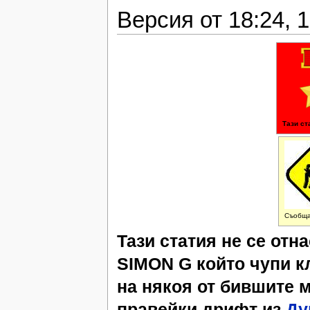
Версия от 18:24, 
Тази ст
Съобща
Тази статия не се отн
SIMON G който чупи к
на някоя от бившите м
правейки дрифт из
Ду