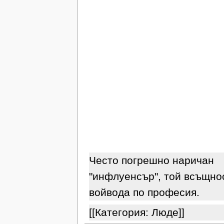
Често погрешно наричан
"инфлуенсър", той всъщно
войвода по професия.
[[Категория: Люде]]