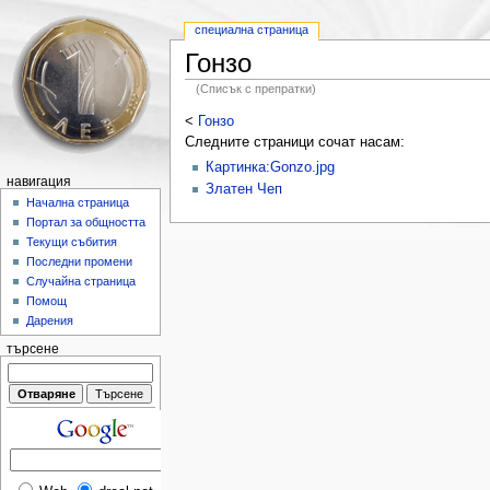
специална страница
Гонзо
(Списък с препратки)
<
Гонзо
Следните страници сочат насам:
Картинка:Gonzo.jpg
навигация
Златен Чеп
Начална страница
Портал за общността
Текущи събития
Последни промени
Случайна страница
Помощ
Дарения
търсене