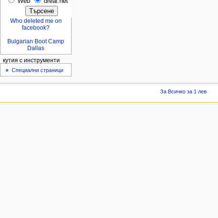
Web
dreal.net
Who deleted me on
facebook?
Bulgarian Boot Camp
Dallas
кутия с инструменти
Специални страници
За Всичко за 1 лев