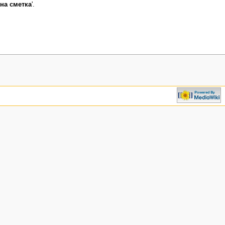
на сметка
'.