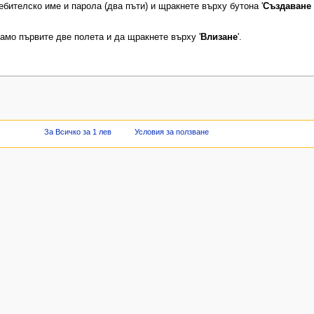
ебителско име и парола (два пъти) и щракнете върху бутона '
Създаване 
мо първите две полета и да щракнете върху '
Влизане
'.
За Всичко за 1 лев
Условия за ползване