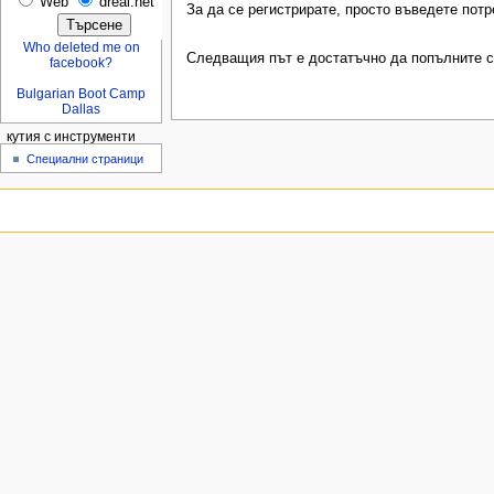
Web
dreal.net
За да се регистрирате, просто въведете потр
Who deleted me on
Следващия път е достатъчно да попълните са
facebook?
Bulgarian Boot Camp
Dallas
кутия с инструменти
Специални страници