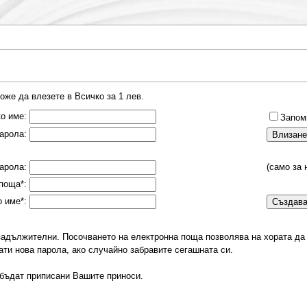
оже да влезете в Всичко за 1 лев.
о име:
Запом
арола:
арола:
(само за 
поща*:
 име*:
незадължителни. Посочването на електронна поща позволява на хората да
ати нова парола, ако случайно забравите сегашната си.
 бъдат приписани Вашите приноси.