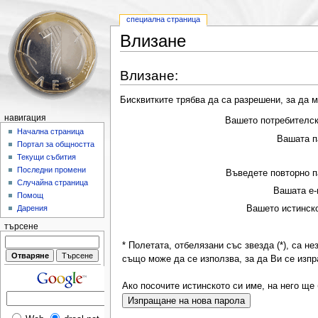
специална страница
Влизане
Влизане:
Бисквитките трябва да са разрешени, за да м
навигация
Вашето потребителск
Начална страница
Вашата п
Портал за общността
Текущи събития
Последни промени
Въведете повторно п
Случайна страница
Вашата е-
Помощ
Вашето истинско
Дарения
търсене
* Полетата, отбелязани със звезда (*), са 
също може да се използва, за да Ви се изпр
Ако посочите истинското си име, на него ще