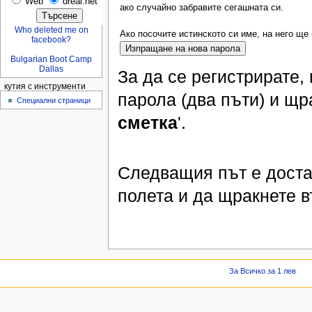
Web
dreal.net
ако случайно забравите сегашната си.
Who deleted me on
Ако посочите истинското си име, на него ще
facebook?
Bulgarian Boot Camp
Dallas
За да се регистрирате,
кутия с инструменти
парола (два пъти) и щр
Специални страници
сметка
'.
Следващия път е доста
полета и да щракнете в
За Всичко за 1 лев