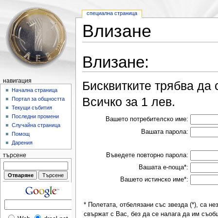
специална страница
Влизане
Влизане:
навигация
Бисквитките трябва да 
Начална страница
Всичко за 1 лев.
Портал за общността
Текущи събития
Последни промени
Вашето потребителско име:
Случайна страница
Вашата парола:
Помощ
Дарения
Въведете повторно парола:
търсене
Вашата е-поща*:
Вашето истинско име*:
* Полетата, отбелязани със звезда (*), са 
свържат с Вас, без да се налага да им съоб