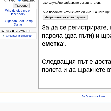
Web
dreal.net
ако случайно забравите сегашната си.
Who deleted me on
Ако посочите истинското си име, на него ще
facebook?
Bulgarian Boot Camp
Dallas
За да се регистрирате,
кутия с инструменти
парола (два пъти) и щр
Специални страници
сметка
'.
Следващия път е доста
полета и да щракнете в
За Всичко за 1 лев