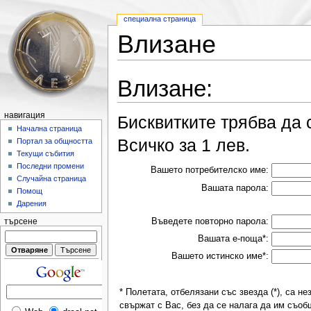
специална страница
Влизане
Влизане:
навигация
Бисквитките трябва да 
Начална страница
Всичко за 1 лев.
Портал за общността
Текущи събития
Последни промени
Вашето потребителско име:
Случайна страница
Вашата парола:
Помощ
Дарения
Въведете повторно парола:
търсене
Вашата е-поща*:
Вашето истинско име*:
* Полетата, отбелязани със звезда (*), са 
свържат с Вас, без да се налага да им съоб