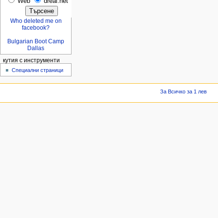
Web
dreal.net
Who deleted me on
facebook?
Bulgarian Boot Camp
Dallas
кутия с инструменти
Специални страници
За Всичко за 1 лев