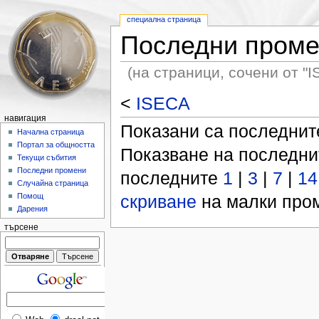
специална страница
Последни пром
(на страници, сочени от "I
<
ISECA
навигация
Показани са последни
Начална страница
Портал за общността
Показване на последн
Текущи събития
Последни промени
последните
1
|
3
|
7
|
14
Случайна страница
скриване
на малки пром
Помощ
Дарения
търсене