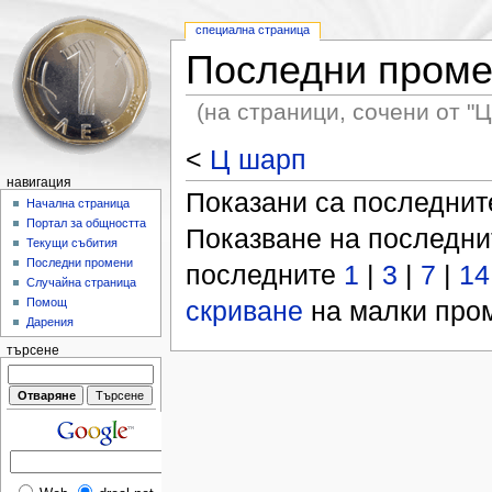
специална страница
Последни пром
(на страници, сочени от "Ц
<
Ц шарп
навигация
Показани са последни
Начална страница
Портал за общността
Показване на последн
Текущи събития
Последни промени
последните
1
|
3
|
7
|
14
Случайна страница
скриване
на малки пром
Помощ
Дарения
търсене