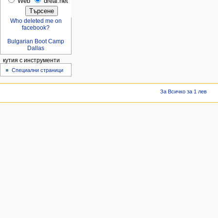
Web
dreal.net
Who deleted me on
facebook?
Bulgarian Boot Camp
Dallas
кутия с инструменти
Специални страници
За Всичко за 1 лев