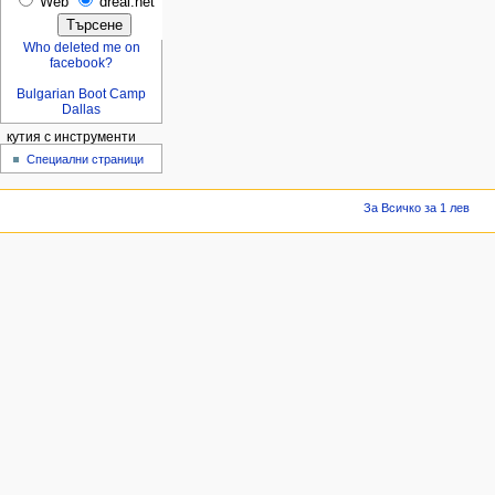
Web
dreal.net
Who deleted me on
facebook?
Bulgarian Boot Camp
Dallas
кутия с инструменти
Специални страници
За Всичко за 1 лев