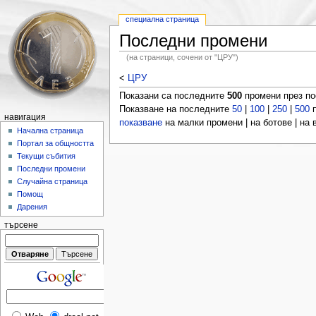
специална страница
Последни промени
(на страници, сочени от "ЦРУ")
<
ЦРУ
Показани са последните
500
промени през п
Показване на последните
50
|
100
|
250
|
500
п
навигация
показване
на малки промени | на ботове | на
Начална страница
Портал за общността
Текущи събития
Последни промени
Случайна страница
Помощ
Дарения
търсене