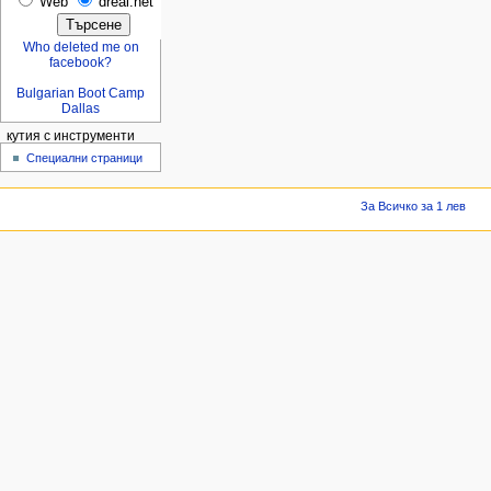
Web
dreal.net
Who deleted me on
facebook?
Bulgarian Boot Camp
Dallas
кутия с инструменти
Специални страници
За Всичко за 1 лев