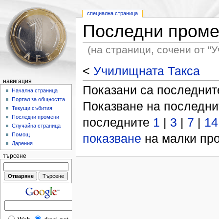
специална страница
Последни пром
(на страници, сочени от "
<
Училищната Такса
навигация
Показани са последни
Начална страница
Портал за общността
Показване на последн
Текущи събития
Последни промени
последните
1
|
3
|
7
|
14
Случайна страница
показване
на малки про
Помощ
Дарения
търсене