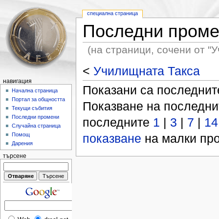
специална страница
Последни пром
(на страници, сочени от "
<
Училищната Такса
навигация
Показани са последни
Начална страница
Портал за общността
Показване на последн
Текущи събития
Последни промени
последните
1
|
3
|
7
|
14
Случайна страница
показване
на малки про
Помощ
Дарения
търсене