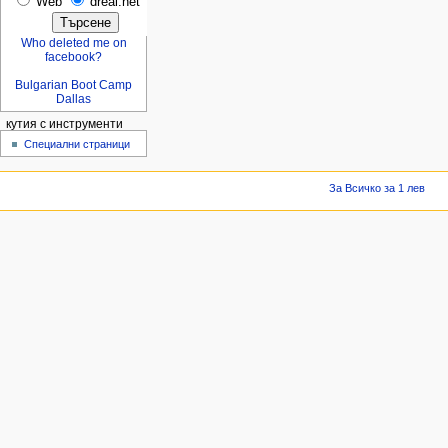
Web
dreal.net
Who deleted me on
facebook?
Bulgarian Boot Camp
Dallas
кутия с инструменти
Специални страници
За Всичко за 1 лев