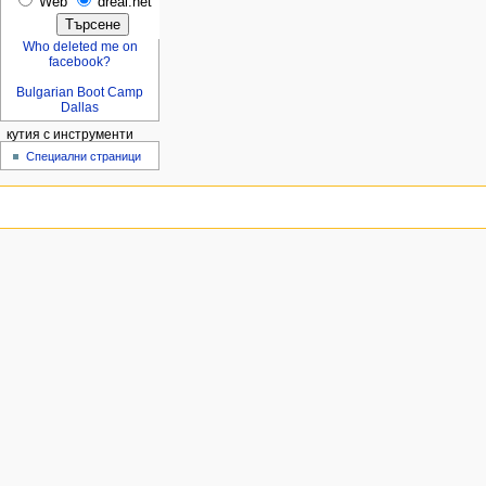
Web
dreal.net
Who deleted me on
facebook?
Bulgarian Boot Camp
Dallas
кутия с инструменти
Специални страници