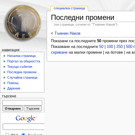
специална страница
Последни промени
(на страници, сочени от "Тъмнин Наков")
<
Тъмнин Наков
Показани са последните
50
промени през по
Показване на последните
50
|
100
|
250
|
500
п
навигация
скриване
на малки промени | на ботове | на 
Начална страница
Портал за общността
Текущи събития
Последни промени
Случайна страница
Помощ
Дарения
търсене