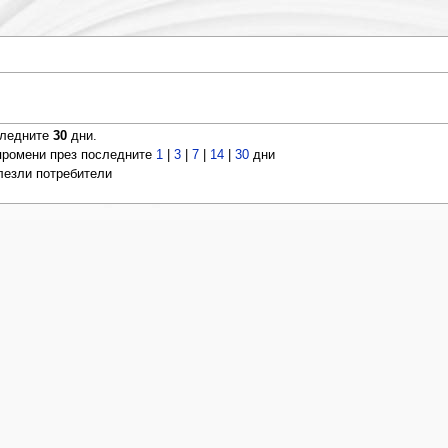
следните
30
дни.
ромени през последните
1
|
3
|
7
|
14
|
30
дни
влезли потребители