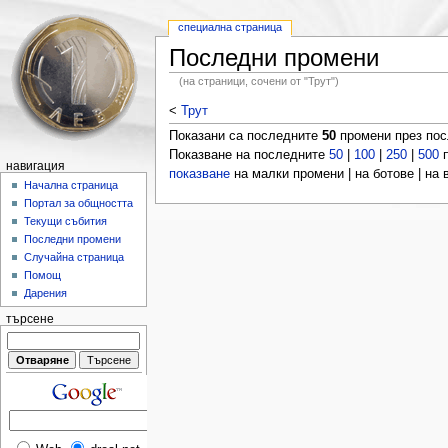
специална страница
Последни промени
(на страници, сочени от "Трут")
<
Трут
Показани са последните
50
промени през по
Показване на последните
50
|
100
|
250
|
500
п
навигация
показване
на малки промени | на ботове | на
Начална страница
Портал за общността
Текущи събития
Последни промени
Случайна страница
Помощ
Дарения
търсене