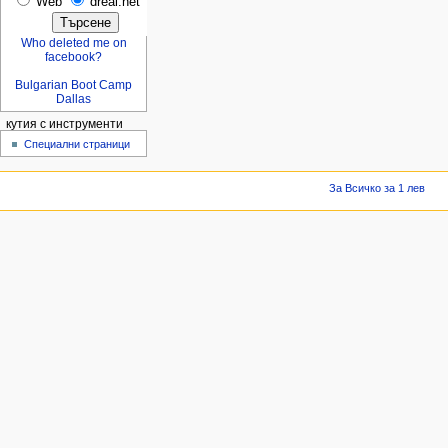
Web
dreal.net
Who deleted me on
facebook?
Bulgarian Boot Camp
Dallas
кутия с инструменти
Специални страници
За Всичко за 1 лев