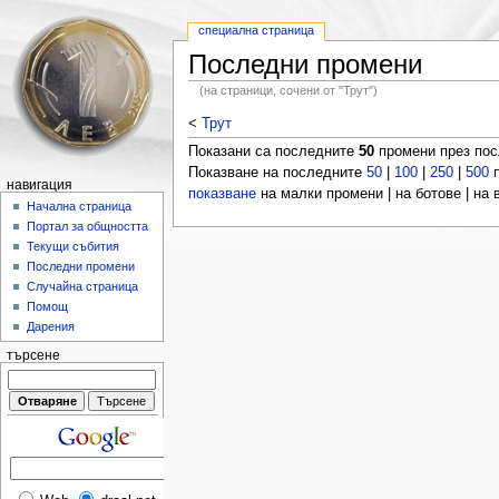
специална страница
Последни промени
(на страници, сочени от "Трут")
<
Трут
Показани са последните
50
промени през по
Показване на последните
50
|
100
|
250
|
500
п
навигация
показване
на малки промени | на ботове | на
Начална страница
Портал за общността
Текущи събития
Последни промени
Случайна страница
Помощ
Дарения
търсене