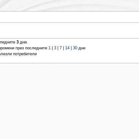
следните
3
дни.
ромени през последните
1
|
3
|
7
|
14
|
30
дни
 влезли потребители