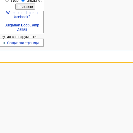
Web
dreal.net
Who deleted me on
facebook?
Bulgarian Boot Camp
Dallas
кутия с инструменти
Специални страници