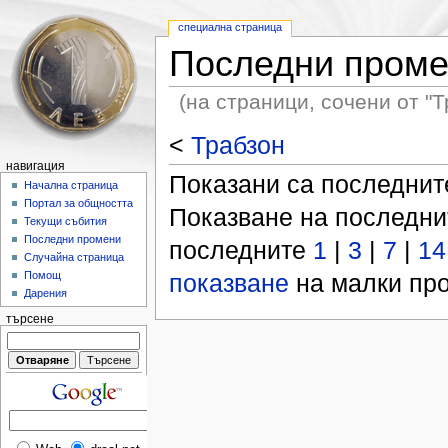
специална страница
Последни пром
(на страници, сочени от "Т
<
Трабзон
навигация
Показани са последни
Начална страница
Портал за общността
Показване на последн
Текущи събития
Последни промени
последните
1
|
3
|
7
|
14
Случайна страница
показване
на малки про
Помощ
Дарения
търсене