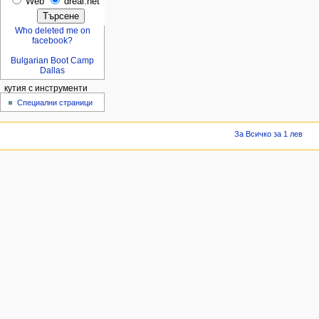
Web
dreal.net
Who deleted me on
facebook?
Bulgarian Boot Camp
Dallas
кутия с инструменти
Специални страници
За Всичко за 1 лев