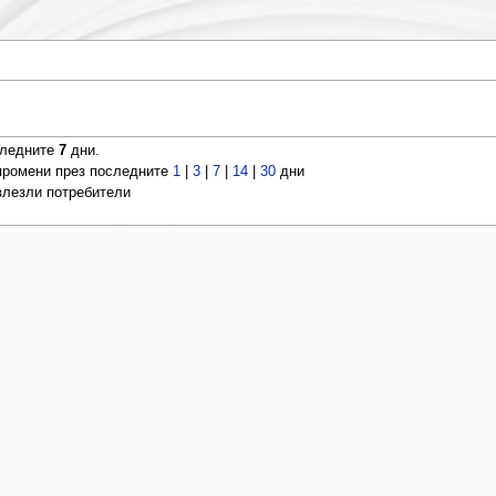
следните
7
дни.
ромени през последните
1
|
3
|
7
|
14
|
30
дни
 влезли потребители