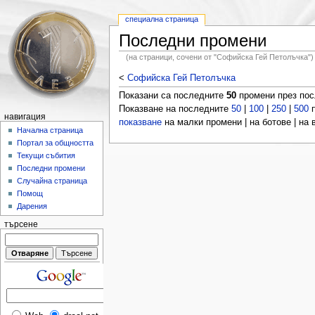
специална страница
Последни промени
(на страници, сочени от "Софийска Гей Петолъчка")
<
Софийска Гей Петолъчка
Показани са последните
50
промени през по
Показване на последните
50
|
100
|
250
|
500
п
навигация
показване
на малки промени | на ботове | на
Начална страница
Портал за общността
Текущи събития
Последни промени
Случайна страница
Помощ
Дарения
търсене