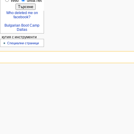
Web
dreal.net
Who deleted me on
facebook?
Bulgarian Boot Camp
Dallas
кутия с инструменти
Специални страници