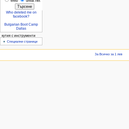
Web
dreal.net
Who deleted me on
facebook?
Bulgarian Boot Camp
Dallas
кутия с инструменти
Специални страници
За Всичко за 1 лев