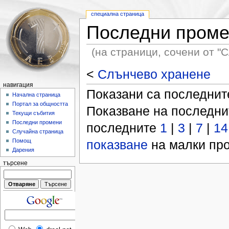
специална страница
Последни пром
(на страници, сочени от "
<
Слънчево хранене
навигация
Показани са последни
Начална страница
Портал за общността
Показване на последн
Текущи събития
Последни промени
последните
1
|
3
|
7
|
14
Случайна страница
показване
на малки про
Помощ
Дарения
търсене