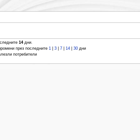
оследните
14
дни.
ромени през последните
1
|
3
|
7
|
14
|
30
дни
 влезли потребители