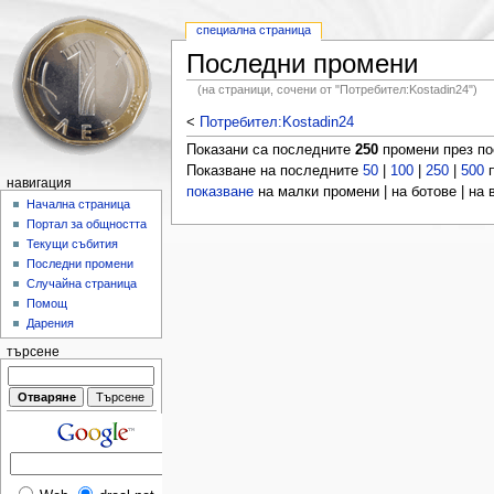
специална страница
Последни промени
(на страници, сочени от "Потребител:Kostadin24")
<
Потребител:Kostadin24
Показани са последните
250
промени през п
Показване на последните
50
|
100
|
250
|
500
п
навигация
показване
на малки промени | на ботове | на
Начална страница
Портал за общността
Текущи събития
Последни промени
Случайна страница
Помощ
Дарения
търсене