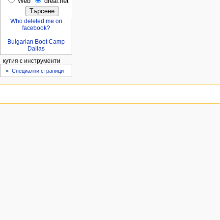
Web
dreal.net
Who deleted me on
facebook?
Bulgarian Boot Camp
Dallas
кутия с инструменти
Специални страници