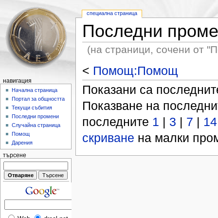
специална страница
Последни пром
(на страници, сочени от 
<
Помощ:Помощ
навигация
Показани са последни
Начална страница
Портал за общността
Показване на последн
Текущи събития
Последни промени
последните
1
|
3
|
7
|
14
Случайна страница
скриване
на малки пром
Помощ
Дарения
търсене