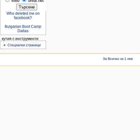
Web
dreal.net
Who deleted me on
facebook?
Bulgarian Boot Camp
Dallas
кутия с инструменти
Специални страници
За Всичко за 1 лев