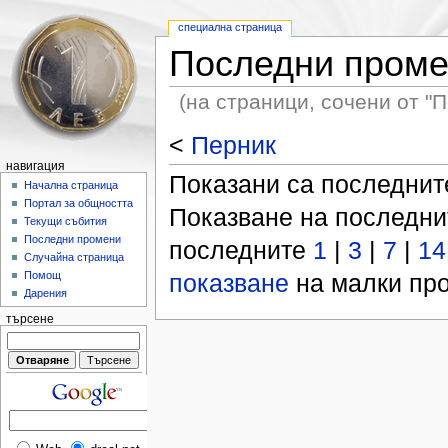
специална страница
Последни пром
(на страници, сочени от "П
<
Перник
навигация
Показани са последни
Начална страница
Портал за общността
Показване на последн
Текущи събития
Последни промени
последните
1
|
3
|
7
|
14
Случайна страница
показване
на малки про
Помощ
Дарения
търсене