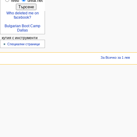
Web
dreal.net
Who deleted me on
facebook?
Bulgarian Boot Camp
Dallas
кутия с инструменти
Специални страници
За Всичко за 1 лев