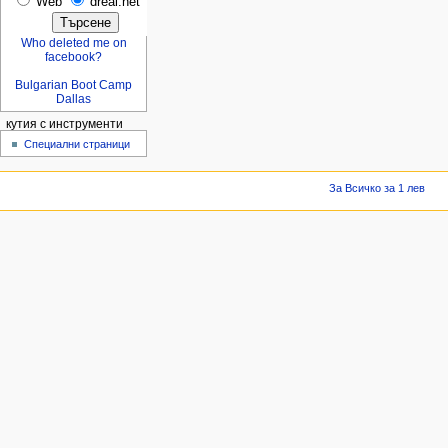
Web
dreal.net
Who deleted me on
facebook?
Bulgarian Boot Camp
Dallas
кутия с инструменти
Специални страници
За Всичко за 1 лев