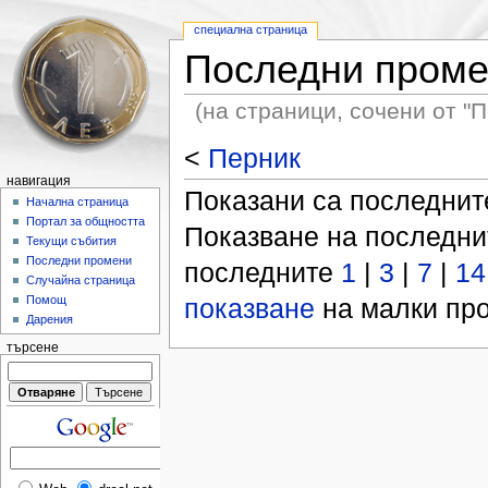
специална страница
Последни пром
(на страници, сочени от "П
<
Перник
навигация
Показани са последни
Начална страница
Портал за общността
Показване на последн
Текущи събития
Последни промени
последните
1
|
3
|
7
|
14
Случайна страница
показване
на малки про
Помощ
Дарения
търсене