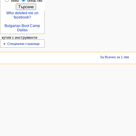
Web
dreal.net
Who deleted me on
facebook?
Bulgarian Boot Camp
Dallas
кутия с инструменти
Специални страници
За Всичко за 1 лев