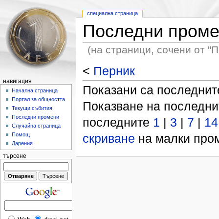
специална страница
Последни пром
(на страници, сочени от "П
<
Перник
навигация
Показани са последни
Начална страница
Портал за общността
Показване на последн
Текущи събития
Последни промени
последните
1
|
3
|
7
|
14
Случайна страница
скриване
на малки пром
Помощ
Дарения
търсене