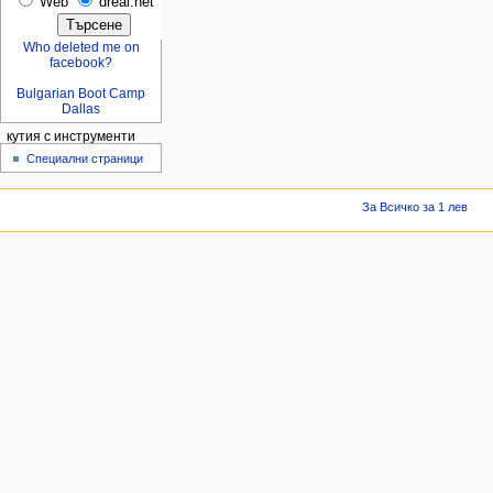
Web
dreal.net
Who deleted me on
facebook?
Bulgarian Boot Camp
Dallas
кутия с инструменти
Специални страници
За Всичко за 1 лев