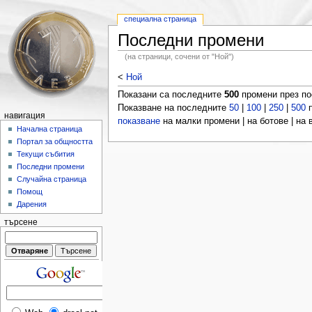
специална страница
Последни промени
(на страници, сочени от "Ной")
<
Ной
Показани са последните
500
промени през п
Показване на последните
50
|
100
|
250
|
500
п
навигация
показване
на малки промени | на ботове | на
Начална страница
Портал за общността
Текущи събития
Последни промени
Случайна страница
Помощ
Дарения
търсене