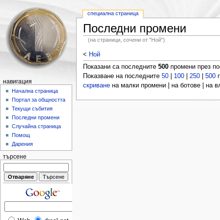
специална страница
Последни промени
(на страници, сочени от "Ной")
<
Ной
Показани са последните
500
промени през п
Показване на последните
50
|
100
|
250
|
500
п
навигация
скриване
на малки промени | на ботове | на 
Начална страница
Портал за общността
Текущи събития
Последни промени
Случайна страница
Помощ
Дарения
търсене