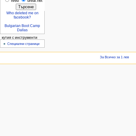
Web
dreal.net
Who deleted me on
facebook?
Bulgarian Boot Camp
Dallas
кутия с инструменти
Специални страници
За Всичко за 1 лев