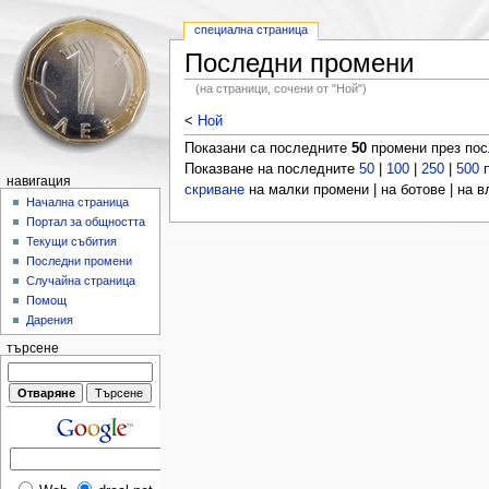
специална страница
Последни промени
(на страници, сочени от "Ной")
<
Ной
Показани са последните
50
промени през по
Показване на последните
50
|
100
|
250
|
500
п
навигация
скриване
на малки промени | на ботове | на 
Начална страница
Портал за общността
Текущи събития
Последни промени
Случайна страница
Помощ
Дарения
търсене