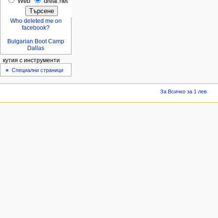
Web
dreal.net
Who deleted me on
facebook?
Bulgarian Boot Camp
Dallas
кутия с инструменти
Специални страници
За Всичко за 1 лев