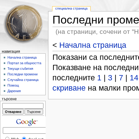
специална страница
Последни пром
(на страници, сочени от "
<
Начална страница
навигация
Показани са последни
Начална страница
Портал за общността
Показване на последн
Текущи събития
Последни промени
последните
1
|
3
|
7
|
14
Случайна страница
скриване
на малки пром
Помощ
Дарения
търсене