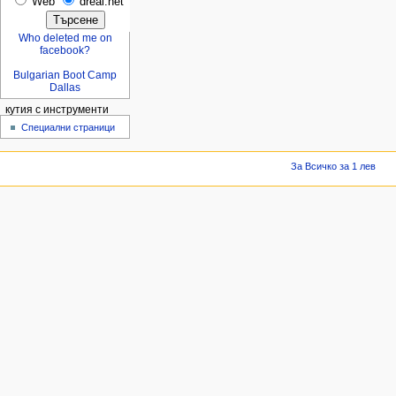
Web
dreal.net
Who deleted me on
facebook?
Bulgarian Boot Camp
Dallas
кутия с инструменти
Специални страници
За Всичко за 1 лев