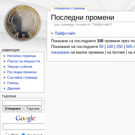
специална страница
Последни промени
(на страници, сочени от "Лайфстайл")
<
Лайфстайл
Показани са последните
100
промени през п
Показване на последните
50
|
100
|
250
|
500
п
навигация
показване
на малки промени | на ботове | на
Начална страница
Портал за общността
Текущи събития
Последни промени
Случайна страница
Помощ
Дарения
търсене