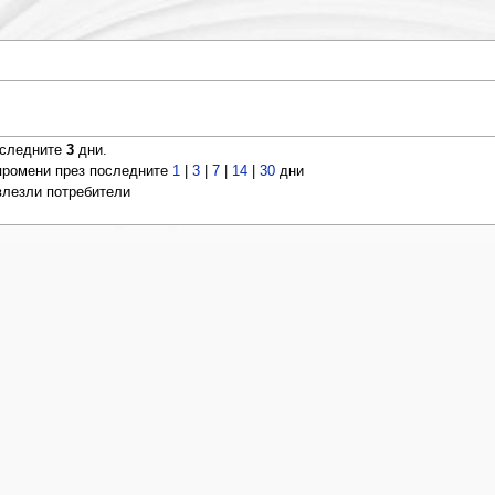
оследните
3
дни.
ромени през последните
1
|
3
|
7
|
14
|
30
дни
 влезли потребители