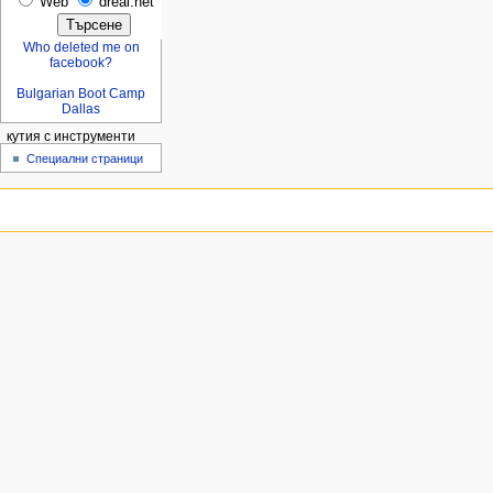
Web
dreal.net
Who deleted me on
facebook?
Bulgarian Boot Camp
Dallas
кутия с инструменти
Специални страници