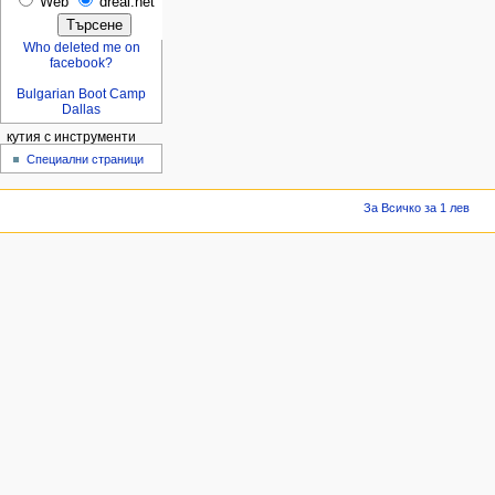
Web
dreal.net
Who deleted me on
facebook?
Bulgarian Boot Camp
Dallas
кутия с инструменти
Специални страници
За Всичко за 1 лев