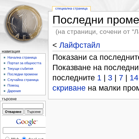
специална страница
Последни пром
(на страници, сочени от "
<
Лайфстайл
навигация
Показани са последни
Начална страница
Портал за общността
Показване на последн
Текущи събития
Последни промени
последните
1
|
3
|
7
|
14
Случайна страница
скриване
на малки пром
Помощ
Дарения
търсене