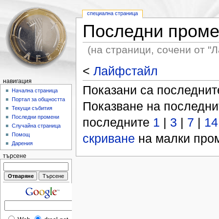
специална страница
Последни пром
(на страници, сочени от "
<
Лайфстайл
навигация
Показани са последни
Начална страница
Портал за общността
Показване на последн
Текущи събития
Последни промени
последните
1
|
3
|
7
|
14
Случайна страница
скриване
на малки пром
Помощ
Дарения
търсене