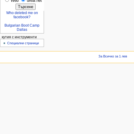
Web
dreal.net
Who deleted me on
facebook?
Bulgarian Boot Camp
Dallas
кутия с инструменти
Специални страници
За Всичко за 1 лев