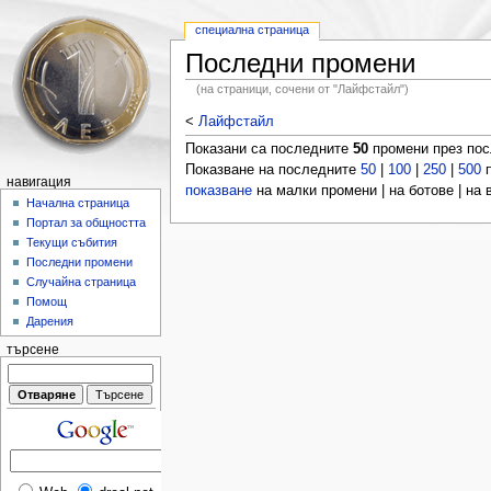
специална страница
Последни промени
(на страници, сочени от "Лайфстайл")
<
Лайфстайл
Показани са последните
50
промени през по
Показване на последните
50
|
100
|
250
|
500
п
навигация
показване
на малки промени | на ботове | на
Начална страница
Портал за общността
Текущи събития
Последни промени
Случайна страница
Помощ
Дарения
търсене