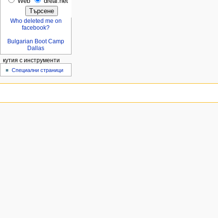
Web
dreal.net
Who deleted me on
facebook?
Bulgarian Boot Camp
Dallas
кутия с инструменти
Специални страници