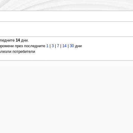
следните
14
дни.
ромени през последните
1
|
3
|
7
|
14
|
30
дни
 влезли потребители