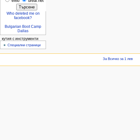
Web
dreal.net
Who deleted me on
facebook?
Bulgarian Boot Camp
Dallas
кутия с инструменти
Специални страници
За Всичко за 1 лев