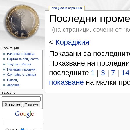
специална страница
Последни пром
(на страници, сочени от "
<
Кораджия
навигация
Показани са последни
Начална страница
Портал за общността
Показване на последн
Текущи събития
Последни промени
последните
1
|
3
|
7
|
14
Случайна страница
показване
на малки про
Помощ
Дарения
търсене