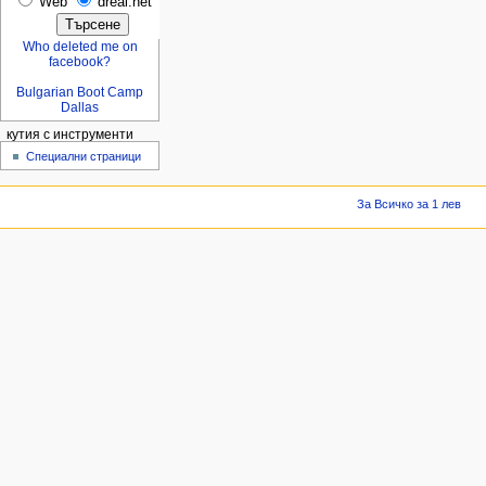
Web
dreal.net
Who deleted me on
facebook?
Bulgarian Boot Camp
Dallas
кутия с инструменти
Специални страници
За Всичко за 1 лев