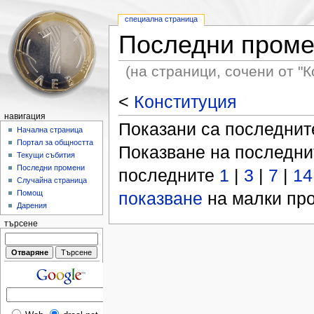
специална страница
Последни пром
(на страници, сочени от "К
<
Конституция
навигация
Показани са последни
Начална страница
Портал за общността
Показване на последн
Текущи събития
Последни промени
последните
1
|
3
|
7
|
14
Случайна страница
показване
на малки про
Помощ
Дарения
търсене