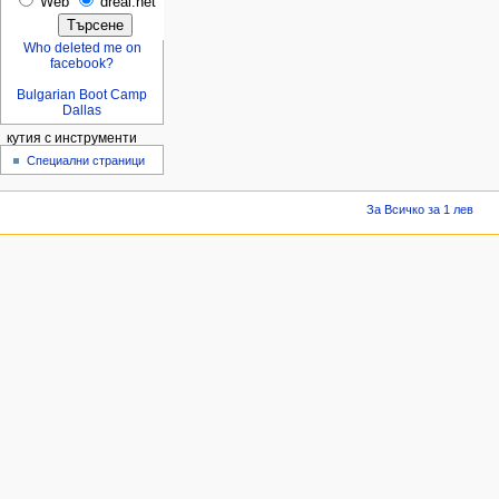
Web
dreal.net
Who deleted me on
facebook?
Bulgarian Boot Camp
Dallas
кутия с инструменти
Специални страници
За Всичко за 1 лев